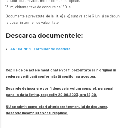
l)curriculum vitae, model comun european.
m) chitanţă taxă de concurs de 150 lei.
Documentele prevăzute de la
lit. e)
și g) sunt valabile 3 luni și se depun
la dosar în termen de valabilitate.
Descarca documentele:
ANEXA Nr. 2_Formular de inscriere
Copiile de pe actele mentionate vor fi prezentate si in original in
vederea verificarii conformitatii copiilor cu acestea.
Dosarele de inscriere vor fi depuse in volum complet, personal
pana la data limita, respectiv 20.09.2023, ora 12,00.
NU se admit completari ulterioare termenului de depunere,
dosarele incomplete vor fi respinse.