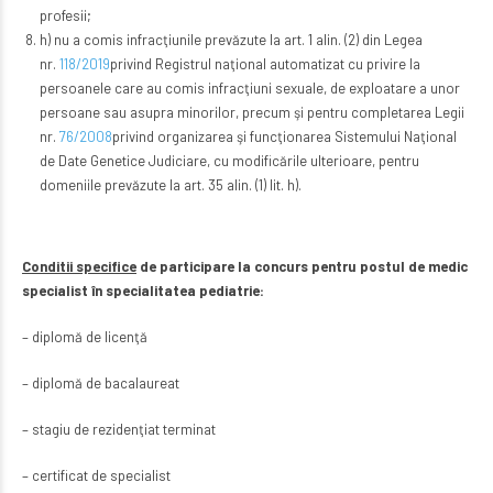
profesii;
h) nu a comis infracţiunile prevăzute la art. 1 alin. (2) din Legea
nr.
118/2019
privind Registrul naţional automatizat cu privire la
persoanele care au comis infracţiuni sexuale, de exploatare a unor
persoane sau asupra minorilor, precum şi pentru completarea Legii
nr.
76/2008
privind organizarea şi funcţionarea Sistemului Naţional
de Date Genetice Judiciare, cu modificările ulterioare, pentru
domeniile prevăzute la art. 35 alin. (1) lit. h).
Conditii specifice
de participare la concurs pentru postul de medic
specialist în specialitatea pediatrie:
– diplomă de licenţă
– diplomă de bacalaureat
– stagiu de rezidenţiat terminat
– certificat de specialist