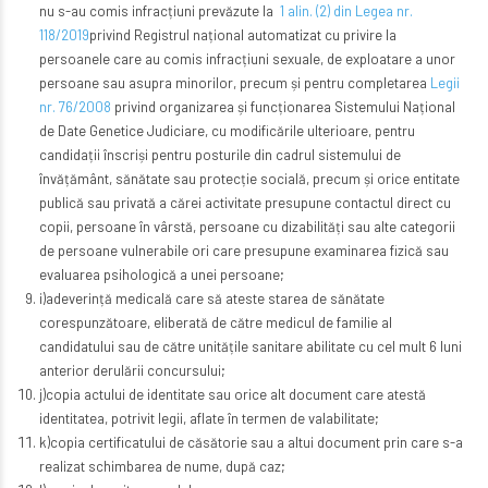
nu s-au comis infracțiuni prevăzute la
1 alin. (2) din Legea nr.
118/2019
privind Registrul național automatizat cu privire la
persoanele care au comis infracțiuni sexuale, de exploatare a unor
persoane sau asupra minorilor, precum și pentru completarea
Legii
nr. 76/2008
privind organizarea și funcționarea Sistemului Național
de Date Genetice Judiciare, cu modificările ulterioare, pentru
candidații înscriși pentru posturile din cadrul sistemului de
învățământ, sănătate sau protecție socială, precum și orice entitate
publică sau privată a cărei activitate presupune contactul direct cu
copii, persoane în vârstă, persoane cu dizabilități sau alte categorii
de persoane vulnerabile ori care presupune examinarea fizică sau
evaluarea psihologică a unei persoane;
i)adeverință medicală care să ateste starea de sănătate
corespunzătoare, eliberată de către medicul de familie al
candidatului sau de către unitățile sanitare abilitate cu cel mult 6 luni
anterior derulării concursului;
j)copia actului de identitate sau orice alt document care atestă
identitatea, potrivit legii, aflate în termen de valabilitate;
k)copia certificatului de căsătorie sau a altui document prin care s-a
realizat schimbarea de nume, după caz;