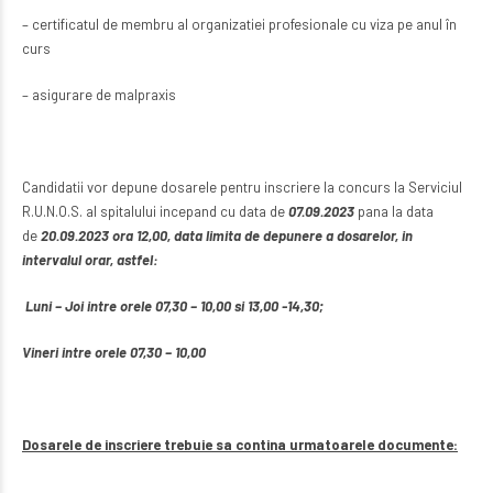
– certificatul de membru al organizatiei profesionale cu viza pe anul în
curs
– asigurare de malpraxis
Candidatii vor depune dosarele pentru inscriere la concurs la Serviciul
R.U.N.O.S. al spitalului incepand cu data de
07.09.2023
pana la data
de
20.09.2023 ora 12,00, data limita de depunere a dosarelor, in
intervalul orar, astfel:
Luni – Joi intre orele 07,30 – 10,00 si 13,00 -14,30;
Vineri intre orele 07,30 – 10,00
Dosarele de inscriere trebuie sa contina urmatoarele documente: