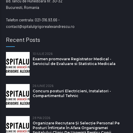
Bd. Iancu de Hunedoara nr. 30-32
Bucuresti, Romania
Telefon centrala: 021-316.93.66 -
contact@spitalulgrigorealexandrescu.ro
Recent Posts
10 IULIE 2026
Examen promovare Registrator Medical -
Serviciul de Evaluare si Statistica Medicala
26 IUNIE 2026
Concurs posturi Electricieni, Instalatori -
Compartimentul Tehnic
28 MAI 2026
Organizare Recrutare Și Selecție Personal Pe
Posturi Înființate În Afara Organigramei
Spitalului Clinic De Urgență Pentru Copii