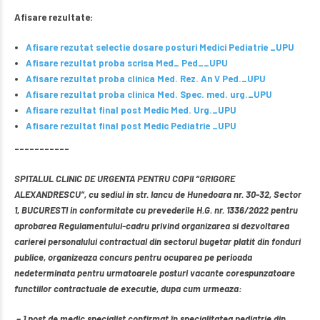
Afisare rezultate:
Afisare rezutat selectie dosare posturi Medici Pediatrie _UPU
Afisare rezultat proba scrisa Med_ Ped__UPU
Afisare rezultat proba clinica Med. Rez. An V Ped._UPU
Afisare rezultat proba clinica Med. Spec. med. urg._UPU
Afisare rezultat final post Medic Med. Urg._UPU
Afisare rezultat final post Medic Pediatrie _UPU
–––––––––––
SPITALUL CLINIC DE URGENTA PENTRU COPII “GRIGORE
ALEXANDRESCU“, cu sediul in str. Iancu de Hunedoara nr. 30-32, Sector
1, BUCURESTI in conformitate cu prevederile H.G. nr. 1336/2022 pentru
aprobarea Regulamentului-cadru privind organizarea si dezvoltarea
carierei personalului contractual din sectorul bugetar platit din fonduri
publice, organizeaza concurs pentru ocuparea pe perioada
nedeterminata pentru urmatoarele posturi vacante corespunzatoare
functiilor contractuale de executie, dupa cum urmeaza:
– 1 post de medic specialist confirmat în specialitatea pediatrie din