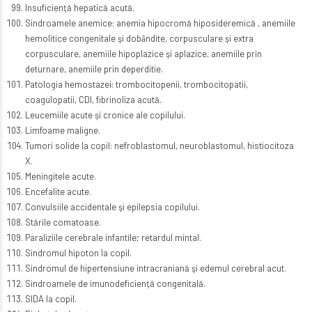
Insuficienţă hepatică acută.
Sindroamele anemice: anemia hipocromă hiposideremică , anemiile
hemolitice congenitale şi dobȃndite, corpusculare şi extra
corpusculare, anemiile hipoplazice şi aplazice, anemiile prin
deturnare, anemiile prin deperditie.
Patologia hemostazei: trombocitopenii, trombocitopatii,
coagulopatii, CDI, fibrinoliza acută.
Leucemiile acute şi cronice ale copilului.
Limfoame maligne.
Tumori solide la copil: nefroblastomul, neuroblastomul, histiocitoza
X.
Meningitele acute.
Encefalite acute.
Convulsiile accidentale şi epilepsia copilului.
Stările comatoase.
Paraliziile cerebrale infantile; retardul mintal.
Sindromul hipoton la copil.
Sindromul de hipertensiune intracraniană şi edemul cerebral acut.
Sindroamele de imunodeficienţă congenitală.
SIDA la copil.