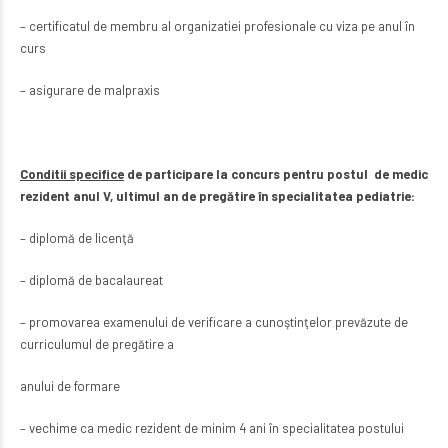
– certificatul de membru al organizatiei profesionale cu viza pe anul în
curs
– asigurare de malpraxis
Conditii specifice
de participare la concurs pentru postul de medic
rezident anul V, ultimul an de pregătire în specialitatea pediatrie:
– diplomă de licenţă
– diplomă de bacalaureat
– promovarea examenului de verificare a cunoştinţelor prevăzute de
curriculumul de pregătire a
anului de formare
– vechime ca medic rezident de minim 4 ani în specialitatea postului