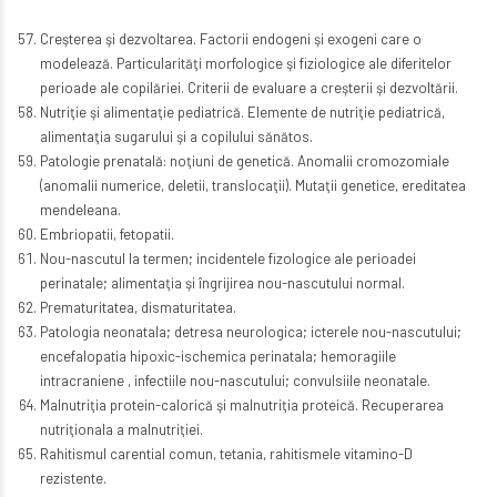
Creşterea şi dezvoltarea. Factorii endogeni şi exogeni care o
modelează. Particularităţi morfologice şi fiziologice ale diferitelor
perioade ale copilăriei. Criterii de evaluare a creşterii şi dezvoltării.
Nutriţie şi alimentaţie pediatrică. Elemente de nutriţie pediatrică,
alimentaţia sugarului şi a copilului sănătos.
Patologie prenatală: noţiuni de genetică. Anomalii cromozomiale
(anomalii numerice, deletii, translocaţii). Mutaţii genetice, ereditatea
mendeleana.
Embriopatii, fetopatii.
Nou-nascutul la termen; incidentele fizologice ale perioadei
perinatale; alimentaţia şi îngrijirea nou-nascutului normal.
Prematuritatea, dismaturitatea.
Patologia neonatala; detresa neurologica; icterele nou-nascutului;
encefalopatia hipoxic-ischemica perinatala; hemoragiile
intracraniene , infectiile nou-nascutului; convulsiile neonatale.
Malnutriţia protein-calorică şi malnutriţia proteică. Recuperarea
nutriţionala a malnutriţiei.
Rahitismul carential comun, tetania, rahitismele vitamino-D
rezistente.