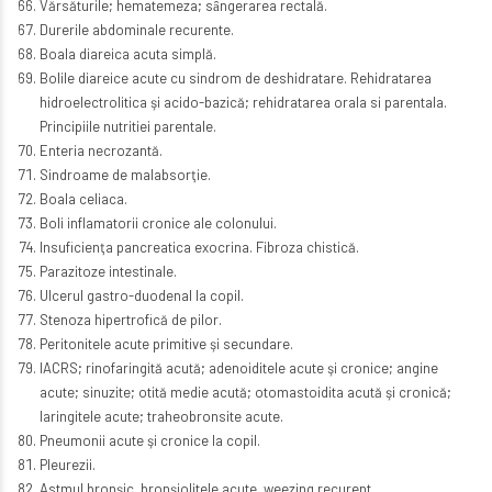
Vărsăturile; hematemeza; sȃngerarea rectală.
Durerile abdominale recurente.
Boala diareica acuta simplă.
Bolile diareice acute cu sindrom de deshidratare. Rehidratarea
hidroelectrolitica şi acido-bazică; rehidratarea orala si parentala.
Principiile nutritiei parentale.
Enteria necrozantă.
Sindroame de malabsorţie.
Boala celiaca.
Boli inflamatorii cronice ale colonului.
Insuficienţa pancreatica exocrina. Fibroza chistică.
Parazitoze intestinale.
Ulcerul gastro-duodenal la copil.
Stenoza hipertrofică de pilor.
Peritonitele acute primitive şi secundare.
IACRS; rinofaringită acută; adenoiditele acute şi cronice; angine
acute; sinuzite; otită medie acută; otomastoidita acută şi cronică;
laringitele acute; traheobronsite acute.
Pneumonii acute şi cronice la copil.
Pleurezii.
Astmul bronşic, bronşiolitele acute, weezing recurent.