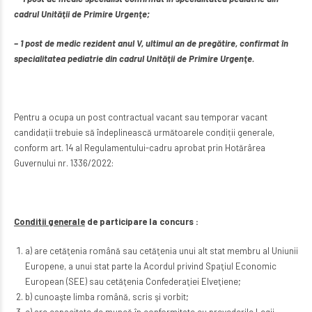
cadrul Unităţii de Primire Urgenţe;
– 1 post de medic rezident anul V, ultimul an de pregătire, confirmat în
specialitatea pediatrie din cadrul Unităţii de Primire Urgenţe.
Pentru a ocupa un post contractual vacant sau temporar vacant
candidații trebuie să îndeplinească următoarele condiții generale,
conform art. 14 al Regulamentului-cadru aprobat prin Hotărârea
Guvernului nr. 1336/2022:
Conditii generale
de participare la concurs :
a) are cetăţenia română sau cetăţenia unui alt stat membru al Uniunii
Europene, a unui stat parte la Acordul privind Spaţiul Economic
European (SEE) sau cetăţenia Confederaţiei Elveţiene;
b) cunoaşte limba română, scris şi vorbit;
c) are capacitate de muncă în conformitate cu prevederile Legii