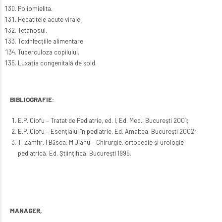
Poliomielita.
Hepatitele acute virale.
Tetanosul.
Toxinfecţiile alimentare.
Tuberculoza copilului.
Luxaţia congenitală de şold.
BIBLIOGRAFIE:
E.P. Ciofu – Tratat de Pediatrie, ed. I, Ed. Med., Bucureşti 2001;
E.P. Ciofu – Esenţialul în pediatrie, Ed. Amaltea, Bucureşti 2002;
T. Zamfir, I Bȃsca, M Jianu – Chirurgie, ortopedie şi urologie
pediatrică, Ed. Ştiinţifică, Bucureşti 1995.
MANAGER,