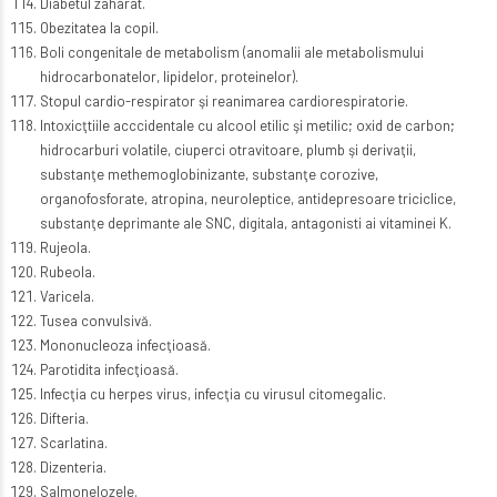
Diabetul zaharat.
Obezitatea la copil.
Boli congenitale de metabolism (anomalii ale metabolismului
hidrocarbonatelor, lipidelor, proteinelor).
Stopul cardio-respirator şi reanimarea cardiorespiratorie.
Intoxicţtiile acccidentale cu alcool etilic şi metilic; oxid de carbon;
hidrocarburi volatile, ciuperci otravitoare, plumb şi derivaţii,
substanţe methemoglobinizante, substanţe corozive,
organofosforate, atropina, neuroleptice, antidepresoare triciclice,
substanţe deprimante ale SNC, digitala, antagonisti ai vitaminei K.
Rujeola.
Rubeola.
Varicela.
Tusea convulsivă.
Mononucleoza infecţioasă.
Parotidita infecţioasă.
Infecţia cu herpes virus, infecţia cu virusul citomegalic.
Difteria.
Scarlatina.
Dizenteria.
Salmonelozele.