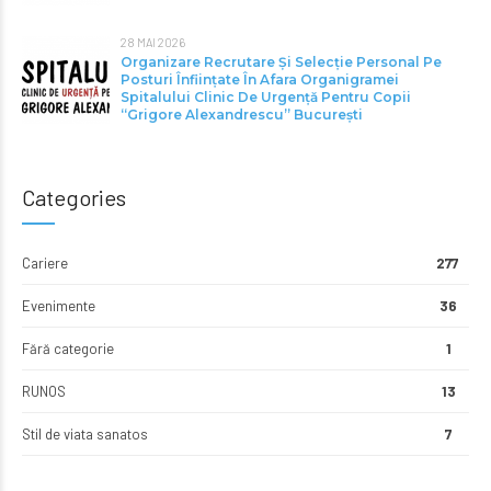
28 MAI 2026
Organizare Recrutare Și Selecție Personal Pe
Posturi Înființate În Afara Organigramei
Spitalului Clinic De Urgență Pentru Copii
“Grigore Alexandrescu” Bucureşti
Categories
Cariere
277
Evenimente
36
Fără categorie
1
RUNOS
13
Stil de viata sanatos
7