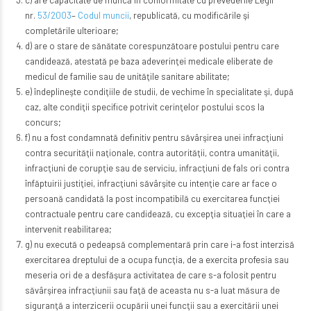
nr.
53/2003
–
Codul muncii
, republicată, cu modificările şi
completările ulterioare;
d) are o stare de sănătate corespunzătoare postului pentru care
candidează, atestată pe baza adeverinţei medicale eliberate de
medicul de familie sau de unităţile sanitare abilitate;
e) îndeplineşte condiţiile de studii, de vechime în specialitate şi, după
caz, alte condiţii specifice potrivit cerinţelor postului scos la
concurs;
f) nu a fost condamnată definitiv pentru săvârşirea unei infracţiuni
contra securităţii naţionale, contra autorităţii, contra umanităţii,
infracţiuni de corupţie sau de serviciu, infracţiuni de fals ori contra
înfăptuirii justiţiei, infracţiuni săvârşite cu intenţie care ar face o
persoană candidată la post incompatibilă cu exercitarea funcţiei
contractuale pentru care candidează, cu excepţia situaţiei în care a
intervenit reabilitarea;
g) nu execută o pedeapsă complementară prin care i-a fost interzisă
exercitarea dreptului de a ocupa funcţia, de a exercita profesia sau
meseria ori de a desfăşura activitatea de care s-a folosit pentru
săvârşirea infracţiunii sau faţă de aceasta nu s-a luat măsura de
siguranţă a interzicerii ocupării unei funcţii sau a exercitării unei