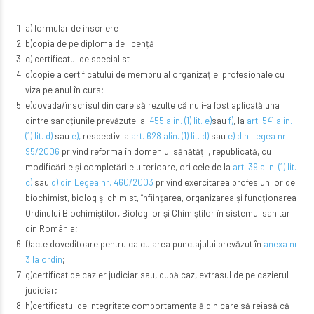
a) formular de inscriere
b)copia de pe diploma de licență
c) certificatul de specialist
d)copie a certificatului de membru al organizației profesionale cu
viza pe anul în curs;
e)dovada/înscrisul din care să rezulte că nu i-a fost aplicată una
dintre sancțiunile prevăzute la
455 alin. (1) lit. e)
sau
f)
, la
art. 541 alin.
(1) lit. d)
sau
e),
respectiv la
art. 628 alin. (1) lit. d)
sau
e) din Legea nr.
95/2006
privind reforma în domeniul sănătății, republicată, cu
modificările și completările ulterioare, ori cele de la
art. 39 alin. (1) lit.
c)
sau
d) din Legea nr. 460/2003
privind exercitarea profesiunilor de
biochimist, biolog și chimist, înființarea, organizarea și funcționarea
Ordinului Biochimiștilor, Biologilor și Chimiștilor în sistemul sanitar
din România;
f)acte doveditoare pentru calcularea punctajului prevăzut în
anexa nr.
3 la ordin
;
g)certificat de cazier judiciar sau, după caz, extrasul de pe cazierul
judiciar;
h)certificatul de integritate comportamentală din care să reiasă că