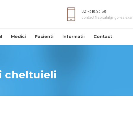
021-316.93.66
contact@spitalulgrigorealexa
l
Medici
Pacienti
Informatii
Contact
 cheltuieli