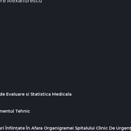
gore Alexandrescu”
e Evaluare si Statistica Medicala
imentul Tehnic
ri Înființate În Afara Organigramei Spitalului Clinic De Urge