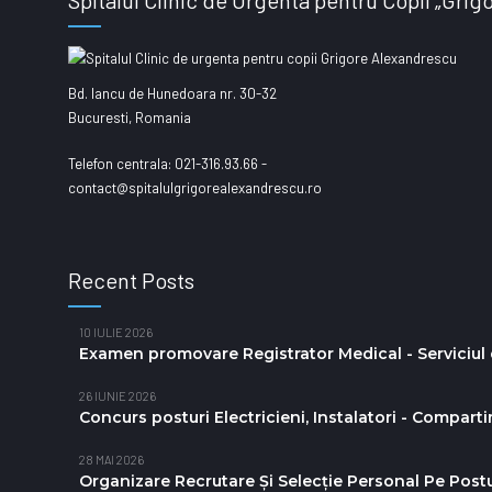
Spitalul Clinic de Urgenta pentru Copii „Gri
Bd. Iancu de Hunedoara nr. 30-32
Bucuresti, Romania
Telefon centrala: 021-316.93.66 -
contact@spitalulgrigorealexandrescu.ro
Recent Posts
10 IULIE 2026
Examen promovare Registrator Medical - Serviciul d
26 IUNIE 2026
Concurs posturi Electricieni, Instalatori - Compart
28 MAI 2026
Organizare Recrutare Și Selecție Personal Pe Postu