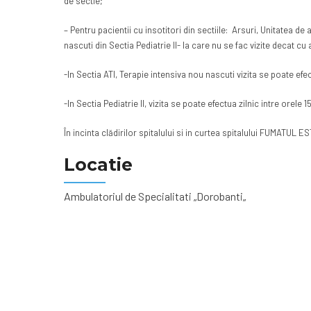
de sectie;
– Pentru pacientii cu insotitori din sectiile: Arsuri, Unitatea d
nascuti din Sectia Pediatrie II- la care nu se fac vizite decat c
-In Sectia ATI, Terapie intensiva nou nascuti vizita se poate ef
-In Sectia Pediatrie II, vizita se poate efectua zilnic intre orele
În incinta clădirilor spitalului si in curtea spitalului FUMATUL 
Locatie
Ambulatoriul de Specialitati „Dorobanti„