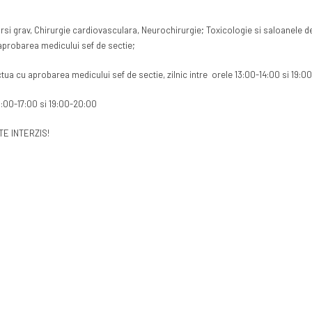
e arsi grav, Chirurgie cardiovasculara, Neurochirurgie; Toxicologie si saloanele 
u aprobarea medicului sef de sectie;
ectua cu aprobarea medicului sef de sectie, zilnic intre orele 13:00-14:00 si 19:
 15:00-17:00 si 19:00-20:00
ESTE INTERZIS!