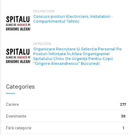
26 IUNIE 2026
Concurs posturi Electricieni, Instalatori -
Compartimentul Tehnic
28 MAI 2026
Organizare Recrutare Și Selecție Personal Pe
Posturi Înființate În Afara Organigramei
Spitalului Clinic De Urgență Pentru Copii
“Grigore Alexandrescu” Bucureşti
Categories
Cariere
277
Evenimente
36
Fără categorie
1