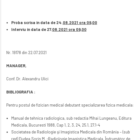
Proba scrisa in data de 24.
08.2021 ora 09,00
Interviu in data de 27.
08.2021 ora 09,00
Nr. 19178 din 22.07.2021
MANAGER,
Conf. Dr. Alexandru Ulici
BIBLIOGRAFIA :
Pentru postul de fizician medical debutant specializarea fizica medicala:
Manual de tehnica radiologica, sub redactia Mihai Lungeanu, Editura
Medicala, Bucuresti 1988, Cap 1, 2, 3, 24, 25.1, 27.1-4
Societatea de Radiologie şi Imagistica Medicala din România – (sub
red) Dudea Sorin M. -Radiologie Imagistica Medicala. Îndrumător de