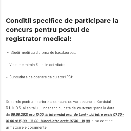
Conditii specifice de participare la
concurs pentru postul de
registrator medical:
–
Studii medii cu diploma de bacalaureat;
– Vechime mimin 6 luni in activitate;
– Cunoștințe de operare calculator (PC);
Dosarele pentru inscriere la concurs se vor depune la Serviciul
R.U.N.O.S. al spitalului incepand cu data de
26.07.2021
pana la data
de
09.08.2021 ora 10,00, in intervalul orar de Luni – Joi intre orele 07,30 –
10,00 si 13,00 – 15,00, Vineri intre orele 07,30 – 10,00
si va contine
urmatoarele documente: