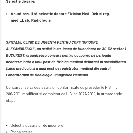
Selectie dosare:
Anunt rezultat selectie dosare Fizician Med. Deb si reg.
med._Lab. Radiologie
––––––––––––-
SPITALUL CLINIC DE URGENTA PENTRU COPII “GRIGORE
ALEXANDRESCU“, cu sediul in str. Iancu de Hunedoara nr. 30-32 sector 1
BUCURESTI organizeaza concurs pentru ocuparea pe perioada
nedeterminata a unui post de fizician medical debutant in specialitatea
fizica medicala si a unui post de registrator medical din cadrul
Laboratorului de Radiologie -Imagistica Medicala.
Concursul se va desfasura un conformitate cu prevederile H.G. nr.
286/2011, modificat si completat de H.G. nr. 1027/2014, in urmatoarele
etape:
Selectia dosarelor de inscriere
Proba scrisa