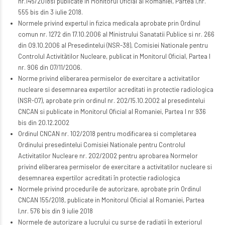
nr.145/2018si publicate in Monitorul Oficial al Romaniei, Partea I,nr.
555 bis din 3 iulie 2018.
Normele privind expertul in fizica medicala aprobate prin Ordinul
comun nr. 1272 din 17.10.2006 al Ministrului Sanatatii Publice si nr. 266
din 09.10.2006 al Presedintelui (NSR-38), Comisiei Nationale pentru
Controlul Activitãtilor Nucleare, publicat in Monitorul Oficial, Partea I
nr. 906 din 07/11/2006.
Norme privind eliberarea permiselor de exercitare a activitatilor
nucleare si desemnarea expertilor acreditati in protectie radiologica
(NSR-07), aprobate prin ordinul nr. 202/15.10.2002 al presedintelui
CNCAN si publicate in Monitorul Oficial al Romaniei, Partea I nr 936
bis din 20.12.2002
Ordinul CNCAN nr. 102/2018 pentru modificarea si completarea
Ordinului presedintelui Comisiei Nationale pentru Controlul
Activitatilor Nucleare nr. 202/2002 pentru aprobarea Normelor
privind eliberarea permiselor de exercitare a activitatilor nucleare si
desemnarea expertilor acreditati în protectie radiologica
Normele privind procedurile de autorizare, aprobate prin Ordinul
CNCAN 155/2018, publicate in Monitorul Oficial al Romaniei, Partea
I,nr. 576 bis din 9 iulie 2018
Normele de autorizare a lucrului cu surse de radiatii în exteriorul