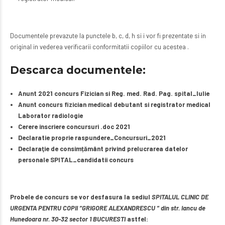
Documentele prevazute la punctele b, c, d, h si i vor fi prezentate si in
original in vederea verificarii conformitatii copiilor cu acestea .
Descarca documentele:
Anunt 2021 concurs Fizician si Reg. med. Rad. Pag. spital_Iulie
Anunt concurs fizician medical debutant si registrator medical
Laborator radiologie
Cerere inscriere concursuri .doc 2021
Declaratie proprie raspundere_Concursuri_2021
Declaraţie de consimțământ privind prelucrarea datelor
personale SPITAL_candidatii concurs
Probele de concurs se vor desfasura la sediul
SPITALUL CLINIC DE
URGENTA PENTRU COPII “GRIGORE ALEXANDRESCU “ din str. Iancu de
Hunedoara nr. 30-32 sector 1 BUCURESTI
astfel: