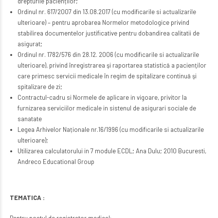
drepturile pacienților;
Ordinul nr. 617/2007 din 13.08.2017 (cu modificarile si actualizarile
ulterioare) – pentru aprobarea Normelor metodologice privind
stabilirea documentelor justificative pentru dobandirea calitatii de
asigurat;
Ordinul nr. 1782/576 din 28.12. 2006 (cu modificarile si actualizarile
ulterioare), privind înregistrarea şi raportarea statistică a pacienţilor
care primesc servicii medicale în regim de spitalizare continuă şi
spitalizare de zi;
Contractul-cadru si Normele de aplicare in vigoare, privitor la
furnizarea serviciilor medicale in sistenul de asigurari sociale de
sanatate
Legea Arhivelor Naționale nr.16/1996 (cu modificarile si actualizarile
ulterioare);
Utilizarea calculatorului in 7 module ECDL; Ana Dulu; 2010 Bucuresti,
Andreco Educational Group
TEMATICA :
Pentru postul de registrator medical: