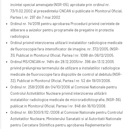
incintei special amenajate (NSR-05), aprobate prin ordinul nr.
73/11.02.2002 al presedintelui CNCAN si publicate in Monitorul Oficial,
Partea I, nr. 297 din 7 mai 2002
Ordinul nr. 14/2018 pentru aprobarea Procedurii privind cerintele de
eliberare a avizelor pentru programele de pregatire in protectia
radiologica
Ordinul privind interzicerea utilizarii instalatiilor radiologice medicale
de fluoroscopie fara intensificator de imagine, nr. 372/2005, (NSR-
31), Publicat in Monitorul Oficial, Partea I nr. 1098 din 06/12/2005.
Ordinul MS/CNCAN nr. 1484 din 28.12.2005/nr. 396 din 13.12.2005
privind prelungirea termenului de utilizare a instalatiilor radiologice
medicale de fluoroscopie fara dispozitiv de control al debitulu (NSR-
32), Publicat in Monitorul Oficial, Partea I nr. 52 din 19/01/2006.
Ordinul nr. 258/2006 din 04/10/2006 al Comisiei Nationale pentru
Controlul Activitãtilor Nucleare privind interzicerea utilizãrii
instalatiilor radiologice medicale de microradiofotografie, (NSR-36),
publicat in Monitorul Oficial, Partea I nr. 848 din 16/10/2006.
Ordinul nr. 66/300/9.112 /2006 al Comisiei Nationale pentru Controlul
Activitatilor Nucleare, Ministerului Sanatatii si al Autoritatii Nationale
pentru Cercetare Stiintifica pentru aprobarea Reglementarilor