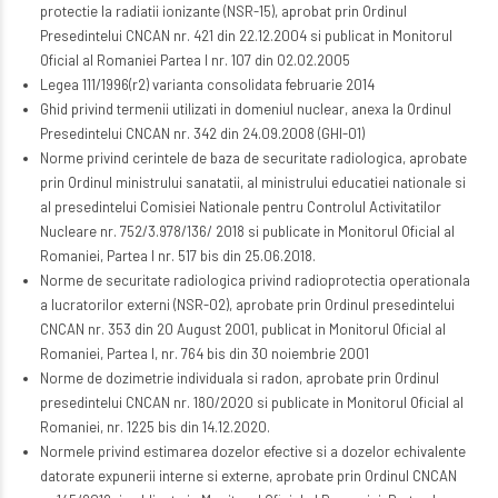
protectie la radiatii ionizante (NSR-15), aprobat prin Ordinul
Presedintelui CNCAN nr. 421 din 22.12.2004 si publicat in Monitorul
Oficial al Romaniei Partea I nr. 107 din 02.02.2005
Legea 111/1996(r2) varianta consolidata februarie 2014
Ghid privind termenii utilizati in domeniul nuclear, anexa la Ordinul
Presedintelui CNCAN nr. 342 din 24.09.2008 (GHI-01)
Norme privind cerintele de baza de securitate radiologica, aprobate
prin Ordinul ministrului sanatatii, al ministrului educatiei nationale si
al presedintelui Comisiei Nationale pentru Controlul Activitatilor
Nucleare nr. 752/3.978/136/ 2018 si publicate in Monitorul Oficial al
Romaniei, Partea I nr. 517 bis din 25.06.2018.
Norme de securitate radiologica privind radioprotectia operationala
a lucratorilor externi (NSR-02), aprobate prin Ordinul presedintelui
CNCAN nr. 353 din 20 August 2001, publicat in Monitorul Oficial al
Romaniei, Partea I, nr. 764 bis din 30 noiembrie 2001
Norme de dozimetrie individuala si radon, aprobate prin Ordinul
presedintelui CNCAN nr. 180/2020 si publicate in Monitorul Oficial al
Romaniei, nr. 1225 bis din 14.12.2020.
Normele privind estimarea dozelor efective si a dozelor echivalente
datorate expunerii interne si externe, aprobate prin Ordinul CNCAN