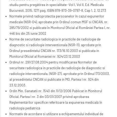
studiu pentru pregătirea in specialitate -Vol I, Vol II, Ed. Medicala
Bucuresti, 2015, 1271 pag, ISBN:978-973-39-0797-8, Cap 1, 2, 12.273
Normele privind radioprotectia persoanelor în cazul expunerilor
medicale (NSR-04), aprobate prin Ordinul comun MSF si CNCAN, nr.
285/79/2002 si publicate în Monitorul Oficial al României Partea I, nr.
446 bis din 25 iunie 2002
Norme de securitate radiologica in practicile de radiologie de
diagnostic si radiologie interventionala (NSR-11), aprobate prin
Ordinul presedintelui CNCAN nr. 173/16.10.2003 si publicata in
Monitorul Oficial al Romaniei nr. 924/23.12.2003
Ordinul nr. 291/27.08.2004 pentru modificarea Normelor de
securitate radiologica in practicile de radiologie de diagnostic si
radiologie interventionala, (NSR-27), aprobate prin Ordinul 173/2003,
al presedintelui CNCAN si publicate in MO, Partea I nr. 924 din
23.12.2003.
Ordin Min. Sanatatii nr. 1540 din 11/12/2006 Publicat in Monitorul
Oficial, Partea I nr. 3 din 03/01/2007 privind aprobarea
Reglementărilor specifice referitoare la expunerea medicală în
radiologia pediatrică
Normativ de acordare si utilizare a echipamentului individual de