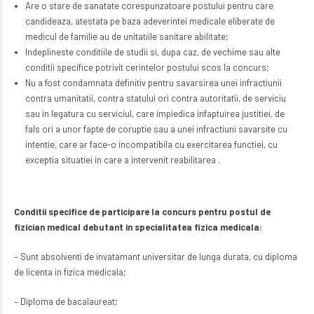
Are o stare de sanatate corespunzatoare postului pentru care
candideaza, atestata pe baza adeverintei medicale eliberate de
medicul de familie au de unitatiile sanitare abilitate;
Indeplineste conditiile de studii si, dupa caz, de vechime sau alte
conditii specifice potrivit cerintelor postului scos la concurs;
Nu a fost condamnata definitiv pentru savarsirea unei infractiunii
contra umanitatii, contra statului ori contra autoritatii, de serviciu
sau in legatura cu serviciul, care impiedica infaptuirea justitiei, de
fals ori a unor fapte de coruptie sau a unei infractiuni savarsite cu
intentie, care ar face-o incompatibila cu exercitarea functiei, cu
exceptia situatiei in care a intervenit reabilitarea .
Conditii specifice de participare la concurs pentru postul de
fizician medical debutant in specialitatea fizica medicala:
– Sunt absolventi de invatamant universitar de lunga durata, cu diploma
de licenta in fizica medicala;
– Diploma de bacalaureat;