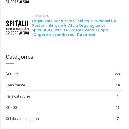
28 MAI 2026
Organizare Recrutare Și Selecție Personal Pe
Posturi Înființate În Afara Organigramei
Spitalului Clinic De Urgență Pentru Copii
“Grigore Alexandrescu” Bucureşti
Categories
Cariere
277
Evenimente
36
Fără categorie
1
RUNOS
13
Stil de viata sanatos
7