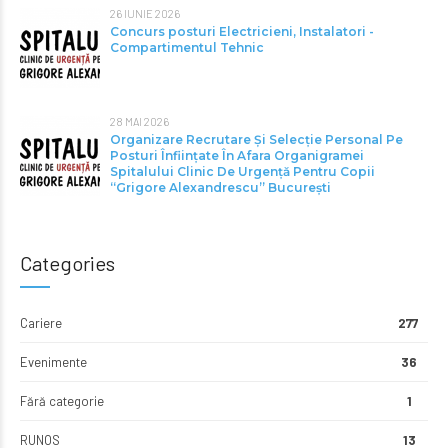
26 IUNIE 2026
Concurs posturi Electricieni, Instalatori -
Compartimentul Tehnic
28 MAI 2026
Organizare Recrutare Și Selecție Personal Pe
Posturi Înființate În Afara Organigramei
Spitalului Clinic De Urgență Pentru Copii
“Grigore Alexandrescu” Bucureşti
Categories
Cariere
277
Evenimente
36
Fără categorie
1
RUNOS
13