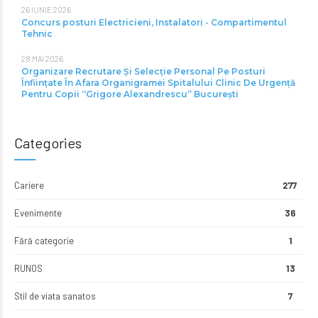
26 IUNIE 2026
Concurs posturi Electricieni, Instalatori - Compartimentul
Tehnic
28 MAI 2026
Organizare Recrutare Și Selecție Personal Pe Posturi
Înființate În Afara Organigramei Spitalului Clinic De Urgență
Pentru Copii “Grigore Alexandrescu” Bucureşti
Categories
Cariere
277
Evenimente
36
Fără categorie
1
RUNOS
13
Stil de viata sanatos
7