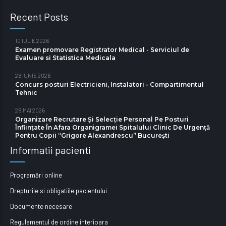
Recent Posts
10 IULIE 2026
Examen promovare Registrator Medical - Serviciul de
Evaluare si Statistica Medicala
26 IUNIE 2026
Concurs posturi Electricieni, Instalatori - Compartimentul
Tehnic
28 MAI 2026
Organizare Recrutare Și Selecție Personal Pe Posturi
Înființate În Afara Organigramei Spitalului Clinic De Urgență
Pentru Copii “Grigore Alexandrescu” Bucureşti
Informatii pacienti
Programări online
Drepturile si obligatiile pacientului
Documente necesare
Regulamentul de ordine interioara