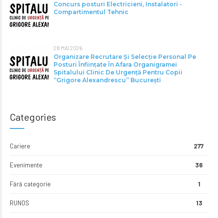
Concurs posturi Electricieni, Instalatori -
Compartimentul Tehnic
28 MAI 2026
Organizare Recrutare Și Selecție Personal Pe
Posturi Înființate În Afara Organigramei
Spitalului Clinic De Urgență Pentru Copii
“Grigore Alexandrescu” Bucureşti
Categories
Cariere
277
Evenimente
36
Fără categorie
1
RUNOS
13