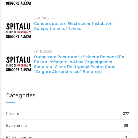
26 IUNIE 2026
Concurs posturi Electricieni, Instalatori -
Compartimentul Tehnic
28 MAI 2026
Organizare Recrutare Și Selecție Personal Pe
Posturi Înființate În Afara Organigramei
Spitalului Clinic De Urgență Pentru Copii
“Grigore Alexandrescu” Bucureşti
Categories
Cariere
277
Evenimente
36
Fără categorie
1