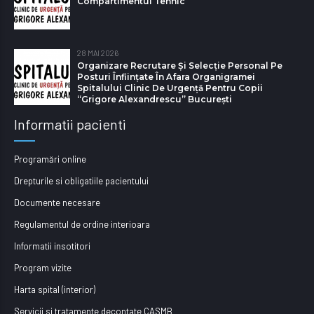
Compartimentul Tehnic
28 MAI 2026
Organizare Recrutare Și Selecție Personal Pe
Posturi Înființate În Afara Organigramei
Spitalului Clinic De Urgență Pentru Copii
“Grigore Alexandrescu” Bucureşti
Informatii pacienti
Programări online
Drepturile si obligatiile pacientului
Documente necesare
Regulamentul de ordine interioara
Informatii insotitori
Program vizite
Harta spital (interior)
Servicii si tratamente decontate CASMB