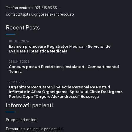
Telefon centrala: 021-316.93.66 -
contact@spitalulgrigorealexandrescu.ro
Recent Posts
10 IULIE 2026
Examen promovare Registrator Medical - Serviciul de
Evaluare si Statistica Medicala
26 IUNIE 2026
Concurs posturi Electricieni, Instalatori - Compartimentul
Tehnic
28 MAI 2026
Organizare Recrutare Și Selecție Personal Pe Posturi
Înființate În Afara Organigramei Spitalului Clinic De Urgență
Pentru Copii “Grigore Alexandrescu” Bucureşti
Informatii pacienti
Programări online
Drepturile si obligatiile pacientului