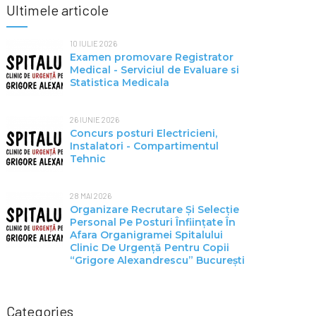
Ultimele articole
10 IULIE 2026
Examen promovare Registrator
Medical - Serviciul de Evaluare si
Statistica Medicala
26 IUNIE 2026
Concurs posturi Electricieni,
Instalatori - Compartimentul
Tehnic
28 MAI 2026
Organizare Recrutare Și Selecție
Personal Pe Posturi Înființate În
Afara Organigramei Spitalului
Clinic De Urgență Pentru Copii
“Grigore Alexandrescu” Bucureşti
Categories