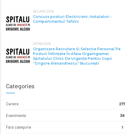
26 IUNIE 2026
Concurs posturi Electricieni, Instalatori -
Compartimentul Tehnic
28 MAI 2026
Organizare Recrutare Și Selecție Personal Pe
Posturi Înființate În Afara Organigramei
Spitalului Clinic De Urgență Pentru Copii
“Grigore Alexandrescu” Bucureşti
Categories
Cariere
277
Evenimente
36
Fără categorie
1