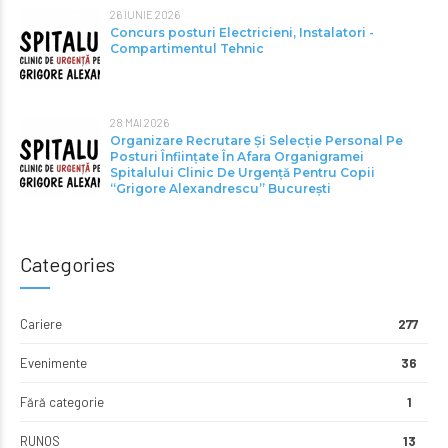
26 IUNIE 2026
Concurs posturi Electricieni, Instalatori -
Compartimentul Tehnic
28 MAI 2026
Organizare Recrutare Și Selecție Personal Pe
Posturi Înființate În Afara Organigramei
Spitalului Clinic De Urgență Pentru Copii
“Grigore Alexandrescu” Bucureşti
Categories
Cariere
277
Evenimente
36
Fără categorie
1
RUNOS
13