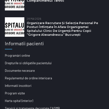
Compartimentul Tehnic
28 MAI 2026
Organizare Recrutare Și Selecție Personal Pe
Posturi Înființate În Afara Organigramei
Spitalului Clinic De Urgență Pentru Copii
“Grigore Alexandrescu” Bucureşti
Informatii pacienti
Programări online
Drepturile si obligatiile pacientului
Documente necesare
Regulamentul de ordine interioara
Informatii insotitori
Program vizite
Harta spital (interior)
Servicii si tratamente decontate CASMB