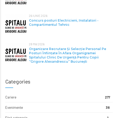
26 IUNIE 2026
Concurs posturi Electricieni, Instalatori -
Compartimentul Tehnic
28 MAI 2026
Organizare Recrutare Și Selecție Personal Pe
Posturi Înființate În Afara Organigramei
Spitalului Clinic De Urgență Pentru Copii
“Grigore Alexandrescu” Bucureşti
Categories
Cariere
277
Evenimente
36
Fără categorie
1