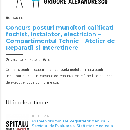
CARIERE
Concurs posturi muncitori calificati –
fochist, instalator, electrician –
Compartimentul Tehnic – Atelier de
Reparatii si Interetinere
29 AUGUST 2023
0
Concurs pentru ocuparea pe perioada nedeterminata pentru
urmatoarele posturi vacante corespunzatoare functiilor contractuale
de executie, dupa cum urmeaza:
Ultimele articole
10 IULIE 2026
Examen promovare Registrator Medical -
Serviciul de Evaluare si Statistica Medicala