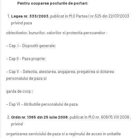
Pentru ocuparea posturile de portari:
Legea nr. 333/2003
, publicat in M.O Partea I nr.525 din 22/07/2003
privind paza
obiectivelor, bunurilor, valorilor si protectia persoanelor :
– Cap. I – Dispozitii generale;
– Cap II – Paza proprie;
– Cap V – Selectia, atestarea, angajarea, pregatirea si dotarea
personalului de paza si
garda de corp ;
– Cap VI – Atributiile personalului de paza.
Ordin nr. 1365 din 25 iulie 2008
, publicat in M.O nr. 608/15.VIII 2008 ,
privind
organizarea serviciului de paza si a regimului de acces in unitatile