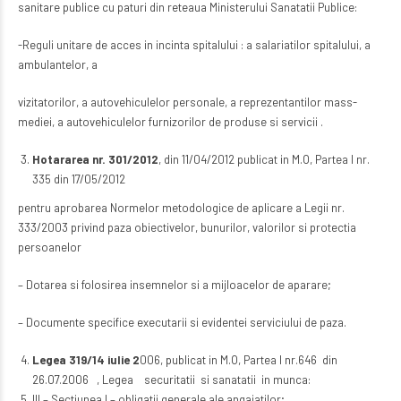
sanitare publice cu paturi din reteaua Ministerului Sanatatii Publice:
-Reguli unitare de acces in incinta spitalului : a salariatilor spitalului, a
ambulantelor, a
vizitatorilor, a autovehiculelor personale, a reprezentantilor mass-
mediei, a autovehiculelor furnizorilor de produse si servicii .
Hotararea nr. 301/2012
, din 11/04/2012 publicat in M.O, Partea I nr.
335 din 17/05/2012
pentru aprobarea Normelor metodologice de aplicare a Legii nr.
333/2003 privind paza obiectivelor, bunurilor, valorilor si protectia
persoanelor
– Dotarea si folosirea insemnelor si a mijloacelor de aparare;
– Documente specifice executarii si evidentei serviciului de paza.
Legea 319/14 iulie 2
006, publicat in M.O, Partea I nr.646 din
26.07.2006 , Legea securitatii si sanatatii in munca:
III – Sectiunea I – obligatii generale ale angajatilor;