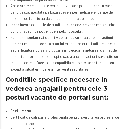
Are o stare de sanatate corespunzatoare postului pentru care
candideaza, atestata pe baza adeverintei medicale eliberate de
medicul de familie au de unitatiile sanitare abilitate;
Indeplineste conditiile de studii si, dupa caz, de vechime sau alte
conditii specifice potrivit cerintelor postului;
Nu a fost condamnat definitiv pentru savarsirea unei infractiunii
contra umanitatii, contra statului ori contra autoritatii, de serviciu
sau in legatura cu serviciul, care impiedica infaptuirea justitiei, de
fals ori a unor fapte de coruptie sau a unei infractiuni savarsite cu
intentie, care ar face-o incompatibila cu exercitarea functiei, cu
exceptia situatiei in care a intervenit reabilitarea.
Conditiile specifice necesare in
vederea angajarii pentru cele 3
posturi vacante de portari sunt:
Studii:
medii;
Certificat de calificare profesionala pentru exercitarea profesiei de
agent de paza;