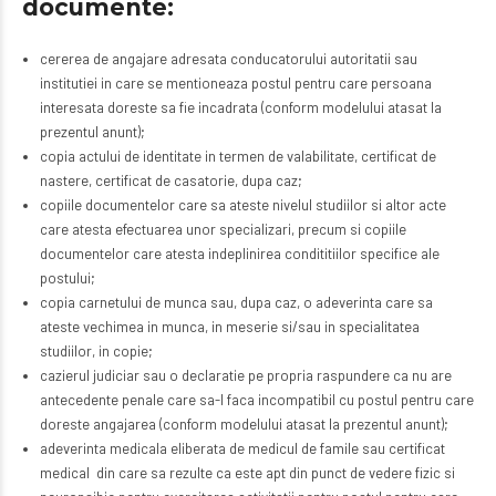
documente:
cererea de angajare adresata conducatorului autoritatii sau
institutiei in care se mentioneaza postul pentru care persoana
interesata doreste sa fie incadrata (conform modelului atasat la
prezentul anunt);
copia actului de identitate in termen de valabilitate, certificat de
nastere, certificat de casatorie, dupa caz;
copiile documentelor care sa ateste nivelul studiilor si altor acte
care atesta efectuarea unor specializari, precum si copiile
documentelor care atesta indeplinirea condititiilor specifice ale
postului;
copia carnetului de munca sau, dupa caz, o adeverinta care sa
ateste vechimea in munca, in meserie si/sau in specialitatea
studiilor, in copie;
cazierul judiciar sau o declaratie pe propria raspundere ca nu are
antecedente penale care sa-l faca incompatibil cu postul pentru care
doreste angajarea (conform modelului atasat la prezentul anunt);
adeverinta medicala eliberata de medicul de famile sau certificat
medical din care sa rezulte ca este apt din punct de vedere fizic si