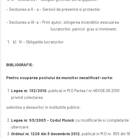
– Sectiunea a-II – a – Servicii de prevenire si protectie;
– Sectiunea a-III- a – Prim ajutor, stingerea incendiilor,evacuarea
lucratorilor, pericol grav si imminent;
b) IV – Obligatiile lucratorilor
BIBLIOGRAFIE:
Pentru ocuparea postului de muncitor necalificat-curte:
Legea nr. 132/2010
, publicat in M.O Partea I nr.461/06.06.2010
privind colectarea
selectiva a deseurilor in institutiile publice .
Legea nr. 53/2003 – Codul Muncii
, cu modificarile si completarile
ulterioare.
Ordinul nr. 1226 din 3 decembrie 2012
, publicat in M.O nr. 855 din 18