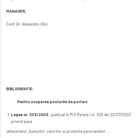
MANAGER,
Conf. Dr. Alexandru Ulici
BIBLIOGRAFIE:
Pentru ocuparea posturile de portari:
Legea nr. 333/2003
, publicat in M.O Partea I nr. 525 din 22/07/2003
privind paza
obiectivelor, bunurilor, valorilor si protectia persoanelor .