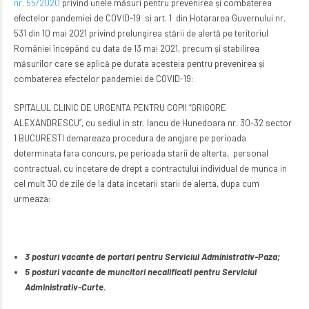
nr. 55/2020
privind unele măsuri pentru prevenirea și combaterea
efectelor pandemiei de COVID-19 si art. 1 din Hotararea Guvernului nr.
531 din 10 mai 2021 privind prelungirea stării de alertă pe teritoriul
României începând cu data de 13 mai 2021, precum și stabilirea
măsurilor care se aplică pe durata acesteia pentru prevenirea și
combaterea efectelor pandemiei de COVID-19:
SPITALUL CLINIC DE URGENTA PENTRU COPII “GRIGORE
ALEXANDRESCU”, cu sediul in str. Iancu de Hunedoara nr. 30-32 sector
1 BUCURESTI demareaza procedura de angjare pe perioada
determinata fara concurs, pe perioada starii de alterta, personal
contractual, cu incetare de drept a contractului individual de munca in
cel mult 30 de zile de la data incetarii starii de alerta, dupa cum
urmeaza:
3 posturi vacante de portari pentru Serviciul Administrativ-Paza;
5 posturi vacante de muncitori necalificati pentru Serviciul
Administrativ-Curte.