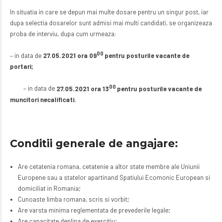
In situatia in care se depun mai multe dosare pentru un singur post, iar
dupa selectia dosarelor sunt admisi mai multi candidati, se organizeaza
proba de interviu, dupa cum urmeaza:
00
– in data de
27.05.2021 ora 09
pentru posturile vacante de
portari;
00
– in data de
27.05.2021 ora 13
pentru posturile vacante de
muncitori necalificati.
Conditii generale de angajare:
Are cetatenia romana, cetatenie a altor state membre ale Uniunii
Europene sau a statelor apartinand Spatiului Ecomonic European si
domiciliat in Romania;
Cunoaste limba romana, scris si vorbit;
Are varsta minima reglementata de prevederile legale;
Are capacitate deplina de exercitiu;