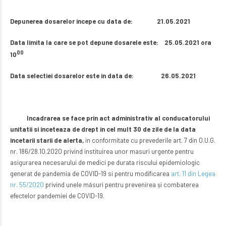
Depunerea dosarelor incepe cu data de: 21.05.2021
Data limita la care se pot depune dosarele este: 25.05.2021 ora
00
10
Data selectiei dosarelor este in data de: 26.05.2021
Incadrarea se face prin act administrativ al conducatorului
unitatii si inceteaza de drept in cel mult 30 de zile de la data
incetarii starii de alerta,
in conformitate cu prevederile art. 7 din O.U.G.
nr. 186/28.10.2020 privind instituirea unor masuri urgente pentru
asigurarea necesarului de medici pe durata riscului epidemiologic
generat de pandemia de COVID-19 si pentru modificarea
art. 11 din Legea
nr. 55/2020
privind unele măsuri pentru prevenirea și combaterea
efectelor pandemiei de COVID-19.