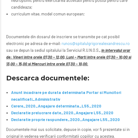
neuropsihic pentru exercitarea activitatii pentru postul pentru care
candideaza;
curriculum vitae, model comun european;
Documentele din dosarul de inscriere se transmite pe cat posibil
electronic pe adresa de e-mail:
runos@spitalulgrigorealexandrescu.ro
sau se depun la sediul spitalului la Serviciul R.U.N.O.S.
,
in intervalul orar
de: Vineri intre orele 07,30 – 12,00, Luni – Marti intre orele 07,30 – 10,00 si
13,00 – 15,00 si Miercuri intre orele 07,30 – 10,00.
Descarca documentele:
Anunt incadrare pe durata determinata Portar si Muncitori
necalificati_Administrativ
Cerere_2020_Angajare determinata_L55_2020
Declaratie prelucrare date_2020_Angajare L55_2020
Declaratie proprie raspundere_2020_Angajare L55_2020
Documentele mai sus solicitate, depuse in copie, vor fi prezentate si in
original in vederea verificarii conformitatii copiilor cu acestea.