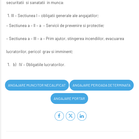
securitatii si sanatatii in munca:
III – Sectiunea I – obligatii generale ale angajatilor;
– Sectiunea a – II – a – Servicii de prevenire si protectie;
– Sectiunea a – III – a – Prim ajutor, stingerea incendiilor, evacuarea
lucratorilor, pericol grav si imminent;
b) IV – Obligatiile lucratorilor.
ANGAJARE MUNCITOR NECALIFICAT
ANGAJARE PERIOADA DETERMINATA
ANGAJARE PORTAR