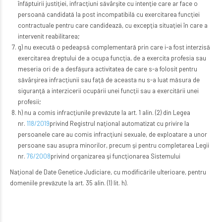
înfăptuirii justiţiei, infracţiuni săvârşite cu intenţie care ar face o
persoană candidată la post incompatibilă cu exercitarea funcţiei
contractuale pentru care candidează, cu excepţia situaţiei în care a
intervenit reabilitarea;
g) nu execută o pedeapsă complementară prin care i-a fost interzisă
exercitarea dreptului de a ocupa funcţia, de a exercita profesia sau
meseria ori de a desfăşura activitatea de care s-a folosit pentru
săvârşirea infracţiunii sau faţă de aceasta nu s-a luat măsura de
siguranţă a interzicerii ocupării unei funcţii sau a exercitării unei
profesii;
h) nu a comis infracţiunile prevăzute la art. 1 alin. (2) din Legea
nr.
118/2019
privind Registrul naţional automatizat cu privire la
persoanele care au comis infracţiuni sexuale, de exploatare a unor
persoane sau asupra minorilor, precum şi pentru completarea Legii
nr.
76/2008
privind organizarea şi funcţionarea Sistemului
Naţional de Date Genetice Judiciare, cu modificările ulterioare, pentru
domeniile prevăzute la art. 35 alin. (1) lit. h).