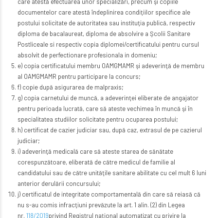
care atestă efectuarea unor specializări, precum şi copiile
documentelor care atestă îndeplinirea condiţiilor specifice ale
postului solicitate de autoritatea sau instituţia publică, respectiv
diploma de bacalaureat, diploma de absolvire a Şcolii Sanitare
Postliceale si respectiv copia diplomei/certificatului pentru cursul
absolvit de perfectionare profesionala in domeniu;
e) copia certificatului membru OAMGMAMR şi adeverinţă de membru
al OAMGMAMR pentru participare la concurs;
f) copie după asigurarea de malpraxis;
g) copia carnetului de muncă, a adeverinţei eliberate de angajator
pentru perioada lucrată, care să ateste vechimea în muncă şi în
specialitatea studiilor solicitate pentru ocuparea postului;
h) certificat de cazier judiciar sau, după caz, extrasul de pe cazierul
judiciar;
i) adeverinţă medicală care să ateste starea de sănătate
corespunzătoare, eliberată de către medicul de familie al
candidatului sau de către unităţile sanitare abilitate cu cel mult 6 luni
anterior derulării concursului;
j) certificatul de integritate comportamentală din care să reiasă că
nu s-au comis infracţiuni prevăzute la art. 1 alin. (2) din Legea
nr.
118/2019
privind Registrul naţional automatizat cu privire la