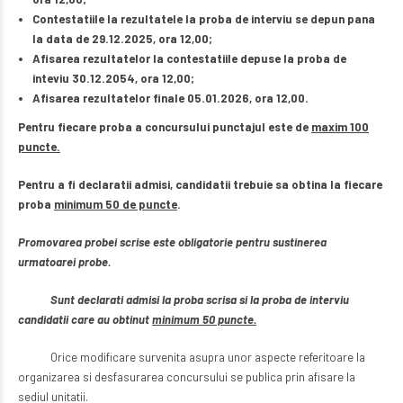
Contestatiile la rezultatele la proba de interviu se depun pana
la data de 29.12.2025, ora 12,00;
Afisarea rezultatelor la contestatiile depuse la proba de
inteviu 30.12.2054, ora 12,00;
Afisarea rezultatelor finale 05.01.2026, ora 12,00.
Pentru fiecare proba a concursului punctajul este de
maxim 100
puncte.
Pentru a fi declaratii admisi, candidatii trebuie sa obtina la fiecare
proba
minimum 50 de puncte
.
Promovarea probei scrise este obligatorie pentru sustinerea
urmatoarei probe.
Sunt declarati admisi la proba scrisa si la proba de interviu
candidatii care au obtinut
minimum 50 puncte.
Orice modificare survenita asupra unor aspecte referitoare la
organizarea si desfasurarea concursului se publica prin afisare la
sediul unitatii.