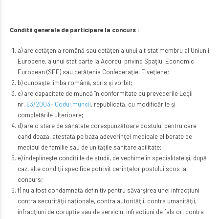
Conditii generale
de participare la concurs :
a) are cetăţenia română sau cetăţenia unui alt stat membru al Uniunii
Europene, a unui stat parte la Acordul privind Spaţiul Economic
European (SEE) sau cetăţenia Confederaţiei Elveţiene;
b) cunoaşte limba română, scris şi vorbit;
c) are capacitate de muncă în conformitate cu prevederile Legii
nr.
53/2003
–
Codul muncii
, republicată, cu modificările şi
completările ulterioare;
d) are o stare de sănătate corespunzătoare postului pentru care
candidează, atestată pe baza adeverinţei medicale eliberate de
medicul de familie sau de unităţile sanitare abilitate;
e) îndeplineşte condiţiile de studii, de vechime în specialitate şi, după
caz, alte condiţii specifice potrivit cerinţelor postului scos la
concurs;
f) nu a fost condamnată definitiv pentru săvârşirea unei infracţiuni
contra securităţii naţionale, contra autorităţii, contra umanităţii,
infracţiuni de corupţie sau de serviciu, infracţiuni de fals ori contra