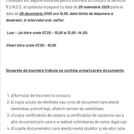
Candidatii vor depune dosarele pentru inscriere la concurs la Serviciul
R.U.N.O.S. al spitalului incepand cu data de
25 noiembrie 2025
pana la
data de
09 decembrie
2025 ora 12,00, data limita de depunere a
dosarelor, in intervalul orar, astfel:
Luni – Joi intre orele 07,30 – 10,00 si 13,00 -14,30;
Vineri intre orele 07,30 – 10,00
Dosarele de inscriere trebuie sa contina urmatoarele documente:
a) formular de înscriere la concurs;
b) copia actului de identitate sau orice alt document care atestă
identitatea, potrivit legii, aflate în termen de valabilitate;
c) copia certificatului de naştere, a certificatului de căsătorie sau a
altui document prin care s-a realizat schimbarea de nume, după caz;
d) copiile documentelor care atestă nivelul studiilor şi ale altor acte