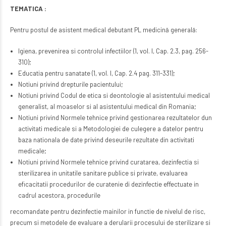
TEMATICA :
Pentru postul de asistent medical debutant PL medicină generală:
Igiena, prevenirea si controlul infectiilor (1, vol. I, Cap. 2.3, pag. 256-
310);
Educatia pentru sanatate (1, vol. I, Cap. 2.4 pag. 311-331);
Notiuni privind drepturile pacientului;
Notiuni privind Codul de etica si deontologie al asistentului medical
generalist, al moaselor si al asistentului medical din Romania;
Notiuni privind Normele tehnice privind gestionarea rezultatelor dun
activitati medicale si a Metodologiei de culegere a datelor pentru
baza nationala de date privind deseurile rezultate din activitati
medicale;
Notiuni privind Normele tehnice privind curatarea, dezinfectia si
sterilizarea in unitatile sanitare publice si private, evaluarea
eficacitatii procedurilor de curatenie di dezinfectie effectuate in
cadrul acestora, procedurile
recomandate pentru dezinfectie mainilor in functie de nivelul de risc,
precum si metodele de evaluare a derularii procesului de sterilizare si