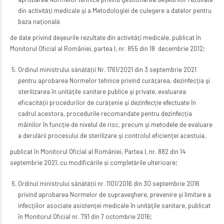
din activităţi medicale şi a Metodologiei de culegere a datelor pentru
baza naţională
de date privind deşeurile rezultate din activităţi medicale, publicat în
Monitorul Oficial al României, partea I, nr. 855 din 18 decembrie 2012;
Ordinul ministrului sănătății Nr. 1761/2021 din 3 septembrie 2021
pentru aprobarea Normelor tehnice privind curăţarea, dezinfecţia şi
sterilizarea în unităţile sanitare publice şi private, evaluarea
eficacităţii procedurilor de curăţenie şi dezinfecţie efectuate în
cadrul acestora, procedurile recomandate pentru dezinfecţia
mâinilor în funcţie de nivelul de risc, precum şi metodele de evaluare
a derulării procesului de sterilizare şi controlul eficienţei acestuia,
publicat în Monitorul Oficial al României, Partea I, nr. 882 din 14
septembrie 2021, cu modificările și completările ulterioare;
Ordinul ministrului sănătății nr. 1101/2016 din 30 septembrie 2016
privind aprobarea Normelor de supraveghere, prevenire şi limitare a
infecţiilor asociate asistenţei medicale în unităţile sanitare, publicat
în Monitorul Oficial nr. 791 din 7 octombrie 2016;