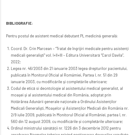
BIBLIOGRAFIE:
Pentru postul de asistent medical debutant PL medicină generală:
Coord. Dr. Crin Marcean – “Tratat de îngrijiri medicale pentru asistenţi
medicali generalişti” vol. I+II+III – Editura Universitară “Carol Davila”,
2022;
Legea nr. 46/2003 din 21 ianuarie 2003 legea drepturilor pacientului,
publicată în Monitorul Oficial al Romȃmiei, Partea I, nr. 51 din 29
ianuarie 2003, cu modificările şi completările ulterioare;
Codul de etică si deontologie al asistentului medical generalist, al
moaşei şi al asistentului medical din România, adoptat prin
Hotărârea Adunării generale naţionale a Ordinului Asistenţilor
Medicali Generalişti, Moaşelor şi Asistenţilor Medicali din România nr.
2/9 iulie 2009, publicată în Monitorul Oficial al României, partea I, nr.
560 din 12 august 2009, cu modificările și completările ulterioare;
Ordinul ministrului sănătății nr. 1226 din 3 decembrie 2012 pentru
aprobarea Normelor tehnice privind gestionarea deşeurilor rezultate