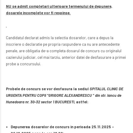
NU se admit completari ulterioare termenului de depunere,
dosarele incomplete vor fi respinse.
Candidatul declarat admis la selectia dosarelor, care a depus la
inscriere o declaratie pe propria raspundere ca nu are antecedente
penale, are obligatia de-a completa dosarul de concurs cu originalul
cazierului judiciar, cel mai tarziu, anterior datei de desfasurare a primei
probe a concursului.
Probele de concurs se vor desfasura la sediul
SPITALUL CLINIC DE
URGENTA PENTRU COPII “GRIGORE ALEXANDRESCU “ din str. Iancu de
Hunedoara nr. 30-32 sector 1 BUCURESTI,
astfel:
Depunerea dosarelor de concurs in perioada 25.11.2025 –