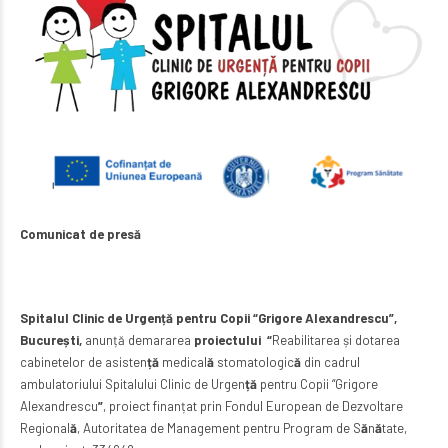
Comunicat de pres
ă
Spitalul Clinic de Urgență pentru Copii “Grigore Alexandrescu”,
București,
anunță demararea
proiectului “
Reabilitarea și dotarea
cabinetelor de asisten
ță
medical
ă
stomatologic
ă
din cadrul
ambulatoriului Spitalului Clinic de Urgen
ță
pentru Copii “Grigore
Alexandrescu
”
, proiect finanțat prin Fondul European de Dezvoltare
Regional
ă
, Autoritatea de Management pentru Program de S
ă
n
ă
tate,