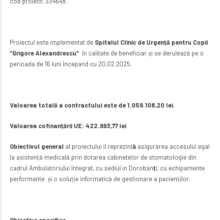
cod proiect: 334648.
Proiectul este implementat de
Spitalul Clinic de Urgență pentru Copii
“Grigore Alexandrescu”
în calitate de beneficiar și se derulează pe o
perioada de 16 luni începand cu 20.02.2025.
Valoarea totală a contractului este de 1.059.108,20 lei.
Valoarea cofinanțării UE: 422.993,77 lei
Obiectivul general
al proiectului il reprezint
ă
asigurarea accesului egal
la asistență medicală prin dotarea cabinetelor de stomatologie din
cadrul Ambulatoriului Integrat, cu sediul in Doroban
ț
i, cu echipamente
performante și o soluție informatică de gestionare a pacienților.