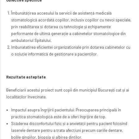
Obiective specifice
Îmbunătățirea accesului la servicii de asistență medicală
stomatologică acordată copiilor, inclusiv copiilor cu nevoi speciale,
prin reabilitarea si dotarea cu tehnologie și echipamente
performante de ultimă generație a cabinetelor stomatologice din
ambulatoriul Spitalului,
Imbunatatirea eficientei organizationale prin dotarea cabinetelor cu
o soluție informatică de gestionare a pacienților.
Rezultate asteptate
Beneficiarii acestui proiect sunt copii din municipiul București cat și ai
localităților învecinate.
Impactul asupra îngrijirii pacientului: Preocuparea principală în
practica stomatologică este de a oferi îngrijire de top.
Scăderea disconfortului fizic și a anxietății pentru pacient folosind
laserele dentare pentru a trata afecțiuni precum cariile dentare,
bolile gingiilor, biopsia și albirea dinților.