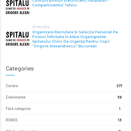
Concurs posturi Electricieni, Instalatori -
Compartimentul Tehnic
28 MAI 2026
Organizare Recrutare Și Selecție Personal Pe
Posturi Înființate În Afara Organigramei
Spitalului Clinic De Urgență Pentru Copii
“Grigore Alexandrescu” Bucureşti
Categories
Cariere
277
Evenimente
36
Fără categorie
1
RUNOS
13