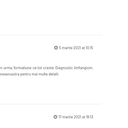
5 martie 2021 at 10:15
i in urma, formatiune ce tot creste. Diagnostic limfangiom.
mneavoastra pentru mai multe detalii.
17 martie 2021 at 18:13