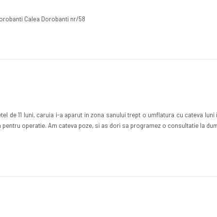
Dorobanti Calea Dorobanti nr/58
el de 11 luni, caruia i-a aparut in zona sanului trept o umflatura cu cateva lun
a pentru operatie. Am cateva poze, si as dori sa programez o consultatie la du