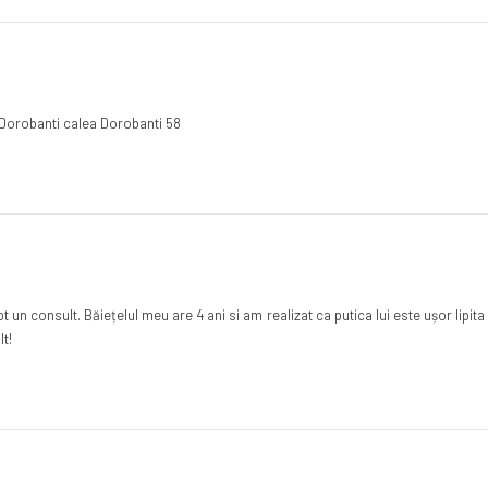
ca Dorobanti calea Dorobanti 58
un consult. Băiețelul meu are 4 ani si am realizat ca putica lui este ușor lipita
t!