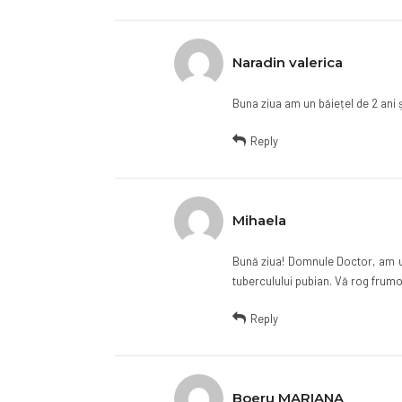
Naradin valerica
Buna ziua am un băiețel de 2 ani 
Reply
Mihaela
Bună ziua! Domnule Doctor, am un 
tuberculului pubian. Vă rog frum
Reply
Boeru MARIANA