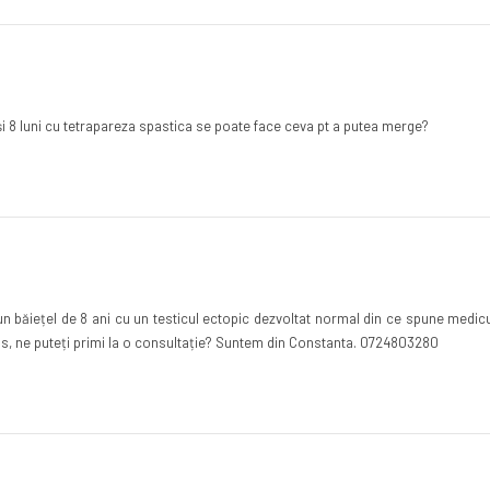
și 8 luni cu tetrapareza spastica se poate face ceva pt a putea merge?
băiețel de 8 ani cu un testicul ectopic dezvoltat normal din ce spune medicul 
os, ne puteți primi la o consultație? Suntem din Constanta. 0724803280