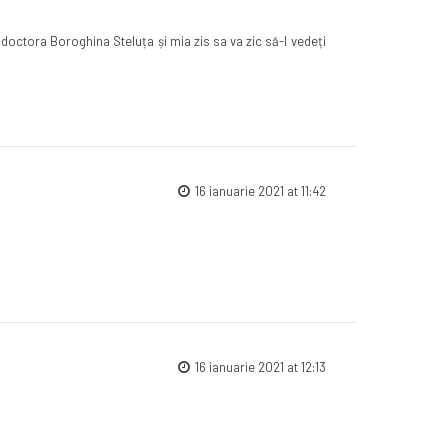
octora Boroghina Steluța și mia zis sa va zic să-l vedeți
16 ianuarie 2021 at 11:42
16 ianuarie 2021 at 12:13