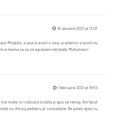
16 ianuarie 2021 at 13:07
us Mirabilis, a avut și acum o luna, și anterior și acum nu
i mi-e teama sa nu se agraveze netratată. Mulțumesc!
1 februarie 2021 at 19:54
e mai multe ori coboară la băita și apoi se retrag. Am făcut
mandat ca chirurg pediatru pt consultație. Ne puteți ajuta cu