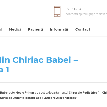
021-316.93.66
contact@spitalulgrigorealexa
l
Medici
Pacienti
Informatii
Contact
lin Chiriac Babei –
a 1
 Babei
este
Medic Primar
pe sectia/departamentul
Chirurgie Pediatrica 1
–
Chi
 Clinic de Urgenta pentru Copii „Grigore Alexandrescu”
.