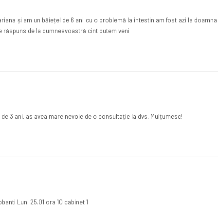
na și am un băiețel de 6 ani cu o problemă la intestin am fost azi la doamna d
de răspuns de la dumneavoastră cint putem veni
 de 3 ani, as avea mare nevoie de o consultație la dvs. Mulțumesc!
obanti Luni 25.01 ora 10 cabinet 1