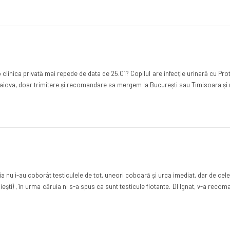
inica privată mai repede de data de 25.01? Copilul are infecție urinară cu Prote
a Craiova, doar trimitere și recomandare sa mergem la București sau Timisoara ș
ia nu i-au coborât testiculele de tot, uneori coboară și urca imediat, dar de cel
loiești) , în urma căruia ni s-a spus ca sunt testicule flotante. Dl Ignat, v-a reco