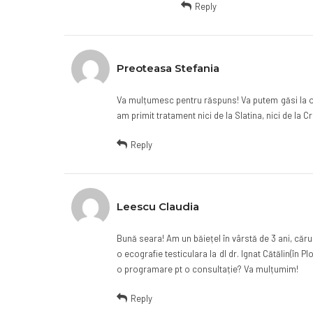
Reply
Preoteasa Stefania
Va mulțumesc pentru răspuns! Va putem găsi la o cl
am primit tratament nici de la Slatina, nici de l
Reply
Leescu Claudia
Bună seara! Am un băiețel în vârstă de 3 ani, căru
o ecografie testiculara la dl dr. Ignat Cătălin(în P
o programare pt o consultație? Va mulțumim!
Reply