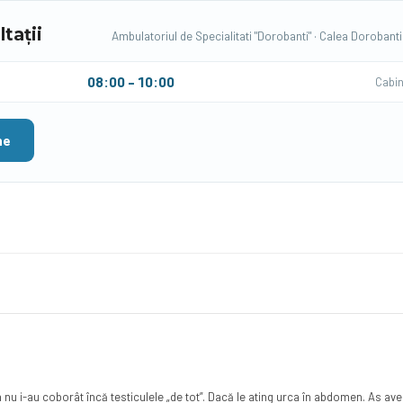
tații
Ambulatoriul de Specialitati "Dorobanti" · Calea Dorobanti
08:00 – 10:00
Cabin
ne
ia nu i-au coborât încă testiculele „de tot”. Dacă le ating urca în abdomen. As 