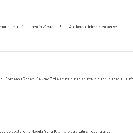
re pentru fetita mea în vârstă de 8 ani .Are bătăile inima prea active .
i, Gorneanu Robert. De vreo 3 zile acuza dureri scurte in piept, in special la efo
 se poate fetita Necula Sofia 10 ani are palpitatii si respira greu