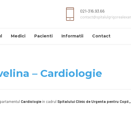
021-316.93.66
contact@spitalulgrigorealexa
l
Medici
Pacienti
Informatii
Contact
elina – Cardiologie
epartamentul
Cardiologie
in cadrul
Spitalului Clinic de Urgenta pentru Copii 