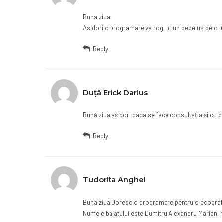
Buna ziua,
As dori o programare,va rog, pt un bebelus de o l
Reply
Duță Erick Darius
Bună ziua aș dori daca se face consultația și cu b
Reply
Tudorita Anghel
Buna ziua.Doresc o programare pentru o ecografie 
Numele baiatului este Dumitru Alexandru Marian, 