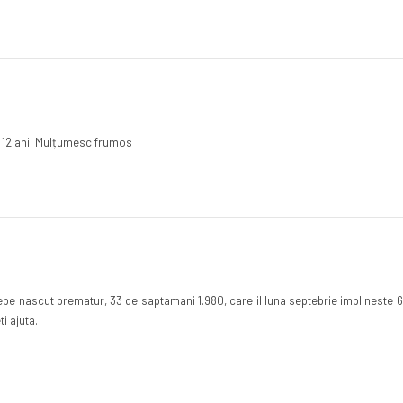
și 12 ani. Mulțumesc frumos
e nascut prematur, 33 de saptamani 1.980, care il luna septebrie implineste 6 
i ajuta.