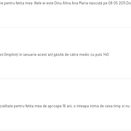
gie pentru fetița mea .Nele ei este Dinu Alina Ana Maria născută pe 08 05 2011.
i (împliniți in ianuarie acest an) găsită de către medic cu puls 140
alitate pentru fetita mea de aproape 16 ani, o inteapa inima de ceva timp si nu 