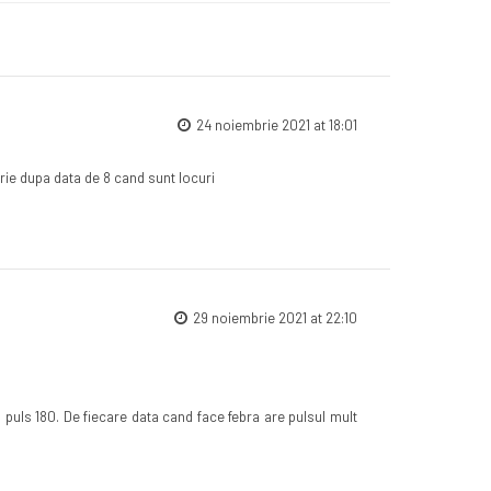
24 noiembrie 2021 at 18:01
rie dupa data de 8 cand sunt locuri
29 noiembrie 2021 at 22:10
a puls 180. De fiecare data cand face febra are pulsul mult