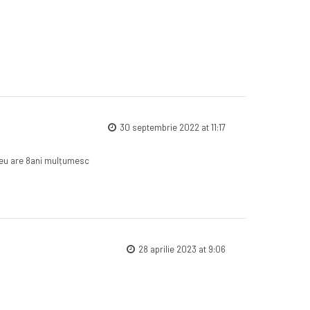
30 septembrie 2022 at 11:17
i meu are 8ani mulțumesc
28 aprilie 2023 at 9:06