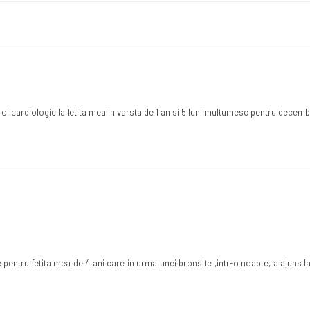
ol cardiologic la fetita mea in varsta de 1 an si 5 luni multumesc pentru decemb
 pentru fetita mea de 4 ani care in urma unei bronsite ,intr-o noapte, a ajuns l