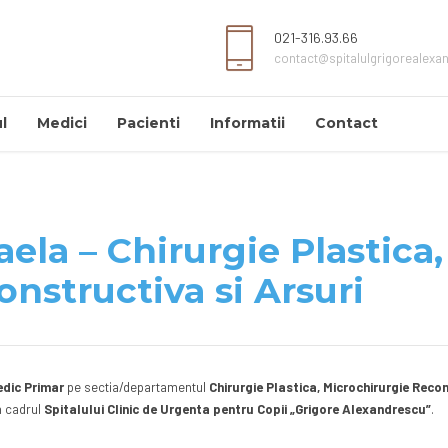
021-316.93.66
contact@spitalulgrigorealexa
l
Medici
Pacienti
Informatii
Contact
la – Chirurgie Plastica,
nstructiva si Arsuri
dic Primar
pe sectia/departamentul
Chirurgie Plastica, Microchirurgie Reco
n cadrul
Spitalului Clinic de Urgenta pentru Copii „Grigore Alexandrescu”
.