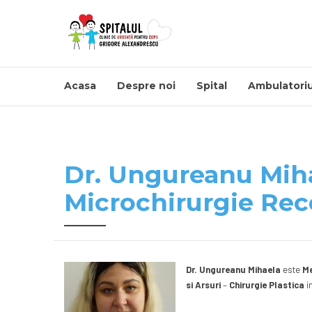
Acasa
Despre noi
Spital
Ambulatoriu
Dr. Ungureanu Mihae
Microchirurgie Reco
Dr. Ungureanu Mihaela
este
Me
si Arsuri
–
Chirurgie Plastica
i