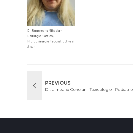
Dr. Ungureanu Mihaela –
Chirurgie Plastica,
Microchirurgie Reconstructiva si
Arsuri
PREVIOUS
Dr. Ulmeanu Coriolan - Toxicologie - Pediatrie