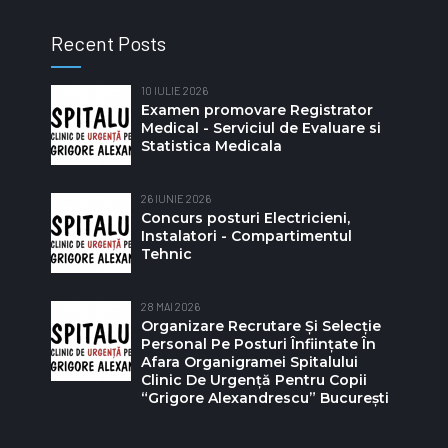
Recent Posts
10 IULIE 2026
Examen promovare Registrator
Medical - Serviciul de Evaluare si
Statistica Medicala
26 IUNIE 2026
Concurs posturi Electricieni,
Instalatori - Compartimentul
Tehnic
28 MAI 2026
Organizare Recrutare Și Selecție
Personal Pe Posturi Înființate În
Afara Organigramei Spitalului
Clinic De Urgență Pentru Copii
“Grigore Alexandrescu” Bucureşti