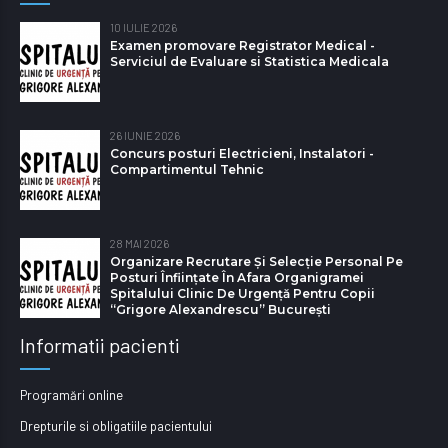
10 IULIE 2026
Examen promovare Registrator Medical -
Serviciul de Evaluare si Statistica Medicala
26 IUNIE 2026
Concurs posturi Electricieni, Instalatori -
Compartimentul Tehnic
28 MAI 2026
Organizare Recrutare Și Selecție Personal Pe
Posturi Înființate În Afara Organigramei
Spitalului Clinic De Urgență Pentru Copii
“Grigore Alexandrescu” Bucureşti
Informatii pacienti
Programări online
Drepturile si obligatiile pacientului