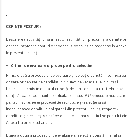
CERINȚE POSTURI
:
Descrierea activităților și a responsabilităților, precum și a cerințelor
corespunzătoare posturilor scoase la concurs se regăsesc în Anexa 1
la prezentul anunț.
Criterii de evaluare și probe pentru selecție:
Prima etapă
a procesului de evaluare și selecție constă în verificarea
dosarelor depuse de candidați din punct de vedere al eligibilității.
Pentru a fi admis în etapa ulterioară, dosarul candidatului trebuie să
conțină toate documentele solicitate la cap. IV
Documente necesare
pentru înscrierea în procesul de recrutare și selecție
și să
îndeplinească condițiile obligatorii din prezentul anunț, respectiv
condițiile generale și specifice obligatorii impuse prin fișa postului din
Anexa 1 la prezentul anunț.
Etapa a doua
a procesului de evaluare și selecție constă în analiza