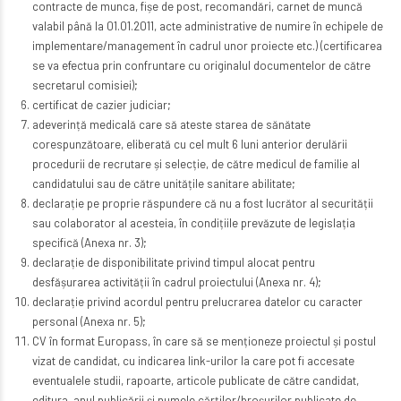
contracte de munca, fișe de post, recomandări, carnet de muncă
valabil până la 01.01.2011, acte administrative de numire în echipele de
implementare/management în cadrul unor proiecte etc.) (certificarea
se va efectua prin confruntare cu originalul documentelor de către
secretarul comisiei);
certificat de cazier judiciar;
adeverință medicală care să ateste starea de sănătate
corespunzătoare, eliberată cu cel mult 6 luni anterior derulării
procedurii de recrutare și selecție, de către medicul de familie al
candidatului sau de către unitățile sanitare abilitate;
declarație pe proprie răspundere că nu a fost lucrător al securității
sau colaborator al acesteia, în condițiile prevăzute de legislația
specifică (Anexa nr. 3);
declarație de disponibilitate privind timpul alocat pentru
desfășurarea activității în cadrul proiectului (Anexa nr. 4);
declarație privind acordul pentru prelucrarea datelor cu caracter
personal (Anexa nr. 5);
CV în format Europass, în care să se menționeze proiectul și postul
vizat de candidat, cu indicarea link-urilor la care pot fi accesate
eventualele studii, rapoarte, articole publicate de către candidat,
editura, anul publicării și numele cărților/broșurilor publicate de