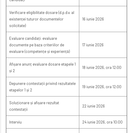
Verificare eligibilitate dosare (d.p.d.v. al
existenței tuturor documentelor
16 iunie 2026
solicitate)
Evaluare candidați: evaluare
documente pe baza criteriilor de
17 iunie 2026
evaluare (competențe și experiență)
Afișare anunț evaluare dosare etapele 1
18 iunie 2026, ora 12:00
și 2
Depunere contestații privind rezultatele
19 iunie 2026, ora 12:00
etapelor 1 și 2
Soluționare și afișare rezultat
22 iunie 2026
contestații
Interviu
24 iunie 2026, ora 10:00