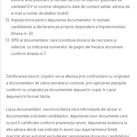
candidat (CV-ul conține obligatoriu date de contact valide: adresa de
e-mail și număr de telefon mobil);
împuternicire pentru depunerea documentelor în numele
candidatului şi declarație pe proprie răspundere a împuternicitului
(Anexa nr. 6);
OPIS al documentelor care constituie dosarul de recrutare şi
selecție, cu indicarea numerelor de pagini ale fiecărui document
conform Anexei nr.7
Certificarea tuturor copiilor se va efectua prin confruntare cu originalul
a documentelor de către secretarul comisiei, prin aplicarea ștampilei
conform cu originalul pe documentele depuse în copie, în cazul
depunerii în format hârtie.
Lipsa documentelor, neconcordanța intre informațiile din dosar si
documentele solicitate candidaților, depunerea unor documente care
nu pot fi certificate conform prezentului anunț, depunerea acestora la
alta adresa decât cea indicată în anunț sau după termenul limită
precizat atrag automat excluderea/ respingerea dosarului candidatului.