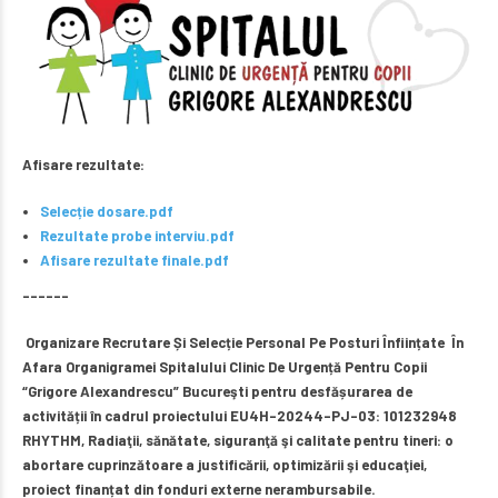
Afisare rezultate:
Selecție dosare.pdf
Rezultate probe interviu.pdf
Afisare rezultate finale.pdf
––––––
Organizare Recrutare Și Selecție Personal Pe Posturi Înființate În
Afara Organigramei Spitalului Clinic De Urgență Pentru Copii
“Grigore Alexandrescu” Bucureşti pentru desfășurarea de
activității în cadrul proiectului EU4H-20244-PJ-03: 101232948
RHYTHM, Radiaţii, sănătate, siguranţă şi calitate pentru tineri: o
abortare cuprinzătoare a justificării, optimizării şi educaţiei,
proiect finanțat din fonduri externe nerambursabile.