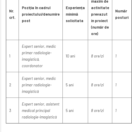
maxim de
Poziția în cadrul
Experiența
activitate
Nr.
Număr
proiectului/denumire
minimă
prevazut
crt.
posturi
post
solicitata
in proiect
(număr de
ore)
Expert senior, medic
primar radiologie-
1
10 ani
8 ore/zi
1
imagistică,
coordonator
Expert senior, medic
2
primar radiologie-
5 ani
8 ore/zi
1
imagistică
Expert senior, asistent
3
medical principal
5 ani
8 ore/zi
1
radiologie-imagistică