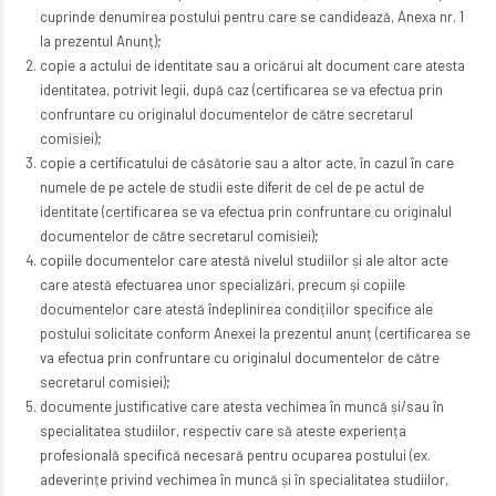
cuprinde denumirea postului pentru care se candidează, Anexa nr. 1
la prezentul Anunț);
copie a actului de identitate sau a oricărui alt document care atesta
identitatea, potrivit legii, după caz (certificarea se va efectua prin
confruntare cu originalul documentelor de către secretarul
comisiei);
copie a certificatului de căsătorie sau a altor acte, în cazul în care
numele de pe actele de studii este diferit de cel de pe actul de
identitate (certificarea se va efectua prin confruntare cu originalul
documentelor de către secretarul comisiei);
copiile documentelor care atestă nivelul studiilor și ale altor acte
care atestă efectuarea unor specializări, precum şi copiile
documentelor care atestă îndeplinirea condițiilor specifice ale
postului solicitate conform Anexei la prezentul anunț (certificarea se
va efectua prin confruntare cu originalul documentelor de către
secretarul comisiei);
documente justificative care atesta vechimea în muncă și/sau în
specialitatea studiilor, respectiv care să ateste experiența
profesională specifică necesară pentru ocuparea postului (ex.
adeverințe privind vechimea în muncă și în specialitatea studiilor,