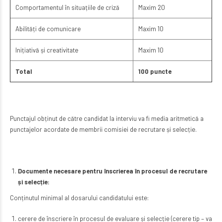
Comportamentul în situațiile de criză
Maxim 20
Abilități de comunicare
Maxim 10
Inițiativă și creativitate
Maxim 10
Total
100 puncte
Punctajul obținut de către candidat la interviu va fi media aritmetică a
punctajelor acordate de membrii comisiei de recrutare și selecție.
Documente necesare pentru înscrierea în procesul de recrutare
și selecție:
Conținutul minimal al dosarului candidatului este:
cerere de înscriere în procesul de evaluare și selecție (cerere tip – va