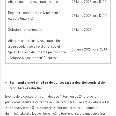
Afișare anunț cu rezultate parțiale
25 iunie 2026, ora 12:00
Depunere contestații privind rezultatul
26 iunie 2026, ora 12:00
etapei 3 (interviu)
Soluționare contestații
29 iunie 2026
Afișarea anunțului cu rezultatele finale
ale procedurii pe site-ul și la sediul
30 iunie 2026, ora 12:00
Spitalului Clinic de Urgență pentru copii
„ Grigore Alexandrescu” București
Termenul și modalitatea de contestare a deciziei comisiei de
recrutare și selecție:
Eventualele contestații vor fi depuse în termen de 24 ore de la
publicarea rezultatelor procesului de recrutare și selecție – etapele 1 și
2, respectiv etapa 3 (cu excepția zilelor nelucrătoare – sâmbătă,
duminică, alte zile legale libere – când termenul se prelungește până în