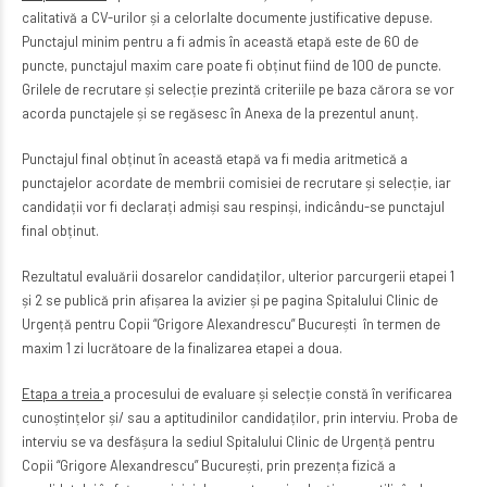
calitativă a CV-urilor și a celorlalte documente justificative depuse.
Punctajul minim pentru a fi admis în această etapă este de 60 de
puncte, punctajul maxim care poate fi obținut fiind de 100 de puncte.
Grilele de recrutare și selecție prezintă criteriile pe baza cărora se vor
acorda punctajele și se regăsesc în Anexa de la prezentul anunț.
Punctajul final obținut în această etapă va fi media aritmetică a
punctajelor acordate de membrii comisiei de recrutare și selecție, iar
candidații vor fi declarați admiși sau respinși, indicându-se punctajul
final obținut.
Rezultatul evaluării dosarelor candidaților, ulterior parcurgerii etapei 1
și 2 se publică prin afișarea la avizier și pe pagina Spitalului Clinic de
Urgență pentru Copii “Grigore Alexandrescu” București în termen de
maxim 1 zi lucrătoare de la finalizarea etapei a doua.
Etapa a treia
a procesului de evaluare și selecție constă în verificarea
cunoștințelor și/ sau a aptitudinilor candidaților, prin interviu. Proba de
interviu se va desfășura la sediul Spitalului Clinic de Urgență pentru
Copii “Grigore Alexandrescu” București, prin prezența fizică a