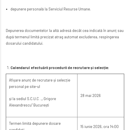
depunere personală la Serviciul Resurse Umane.
Depunerea documentelor la altă adresă decât cea indicată în anunț sau
după termenul limită precizat atrag automat excluderea, respingerea
dosarului candidatului.
Calendarul efectuării procedurii de recrutare și selecție:
Afișare anunț de recrutare și selecție
personal pe site-ul
28 mai 2026
şi la sediul S.C.U.C . „ Grigore
Alexandrescu” București
Termen limită depunere dosare
15 iunie 2026, ora 14:00
candidați