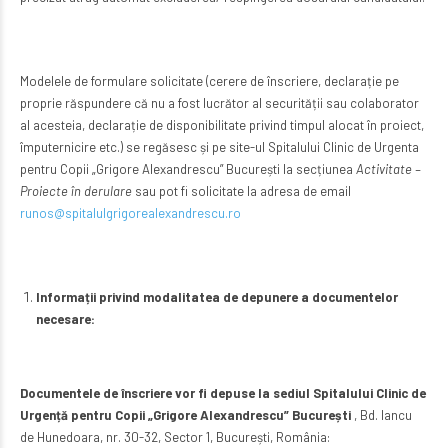
Modelele de formulare solicitate (cerere de înscriere, declarație pe
proprie răspundere că nu a fost lucrător al securității sau colaborator
al acesteia, declarație de disponibilitate privind timpul alocat în proiect,
împuternicire etc.) se regăsesc și pe site-ul Spitalului Clinic de Urgenta
pentru Copii „Grigore Alexandrescu” București la secțiunea
Activitate –
Proiecte în derulare
sau pot fi solicitate la adresa de email
runos@spitalulgrigorealexandrescu.ro
Informații privind modalitatea de depunere a documentelor
necesare:
Documentele de înscriere vor fi depuse la sediul Spitalului Clinic de
Urgență
pentru Copii „Grigore Alexandrescu” București
, Bd. Iancu
de Hunedoara, nr. 30-32, Sector 1, București, România: