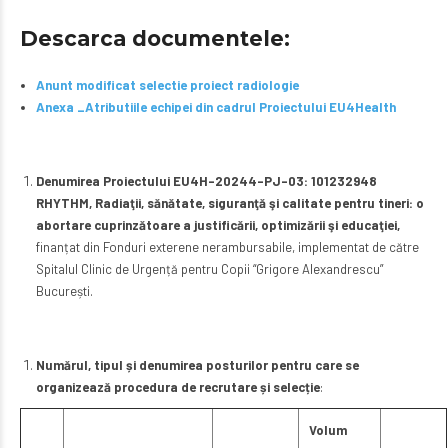
Descarca documentele:
Anunt modificat selectie proiect radiologie
Anexa _Atributiile echipei din cadrul Proiectului EU4Health
Denumirea Proiectului EU4H-20244-PJ-03: 101232948
RHYTHM,
Radiaţii, sănătate, siguranţă şi calitate pentru tineri: o
abortare cuprinzătoare a justificării, optimizării şi educaţiei,
finanțat din Fonduri exterene nerambursabile, implementat de către
Spitalul Clinic de Urgență pentru Copii “Grigore Alexandrescu”
București.
Numărul, tipul și denumirea posturilor pentru care se
organizează procedura de recrutare și selecție
:
Volum