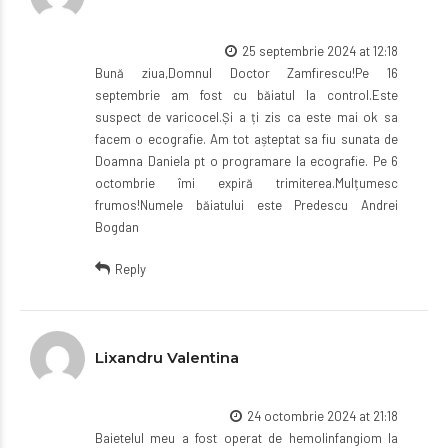
25 septembrie 2024 at 12:18
Bună ziua,Domnul Doctor Zamfirescu!Pe 16
septembrie am fost cu băiatul la control.Este
suspect de varicocel.Și a ți zis ca este mai ok sa
facem o ecografie. Am tot așteptat sa fiu sunata de
Doamna Daniela pt o programare la ecografie. Pe 6
octombrie îmi expiră trimiterea.Mulțumesc
frumos!Numele băiatului este Predescu Andrei
Bogdan
Reply
Lixandru Valentina
24 octombrie 2024 at 21:18
Baietelul meu a fost operat de hemolinfangiom la