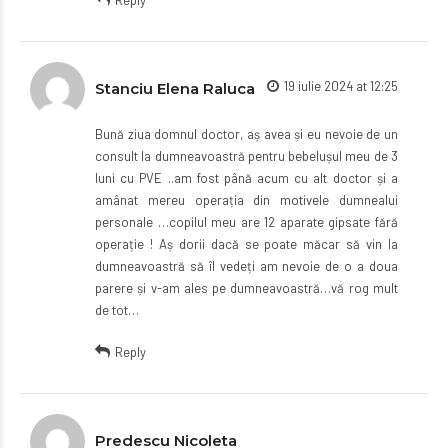
19 iulie 2024 at 12:25
Stanciu Elena Raluca
Bună ziua domnul doctor, aș avea și eu nevoie de un
consult la dumneavoastră pentru bebelușul meu de 3
luni cu PVE ..am fost până acum cu alt doctor și a
amânat mereu operația din motivele dumnealui
personale …copilul meu are 12 aparate gipsate fără
operație ! Aș dorii dacă se poate măcar să vin la
dumneavoastră să îl vedeți am nevoie de o a doua
parere și v-am ales pe dumneavoastră…vă rog mult
de tot…
Reply
Predescu Nicoleta