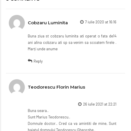
7 iulie 2020 at 16:16
Cobzaru Luminita
Buna ziua st cobzaru luminita ati operat o fata de14
ani alina cobzaru ati sp sa venim sa scoatem firele .
Marți unde anume
Reply
Teodorescu Florin Marius
26 iulie 2021 at 22:21
Buna seara..
Sunt Marius Teodorescu..
Domnule doctor.. Cred ca va amintiti de mine, Sunt
baiatul domnului Teodorescu Gheorghe..