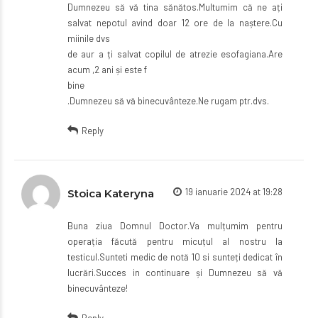
Dumnezeu să vă tina sănătos.Multumim că ne ați
salvat nepotul avind doar 12 ore de la naștere.Cu
miinile dvs
de aur a ți salvat copilul de atrezie esofagiana.Are
acum ,2 ani și este f
bine
.Dumnezeu să vă binecuvânteze.Ne rugam ptr.dvs.
Reply
19 ianuarie 2024 at 19:28
Stoica Kateryna
Buna ziua Domnul Doctor.Va mulțumim pentru
operația făcută pentru micuțul al nostru la
testicul.Sunteti medic de notă 10 si sunteți dedicat în
lucrări.Succes in continuare și Dumnezeu să vă
binecuvânteze!
Reply