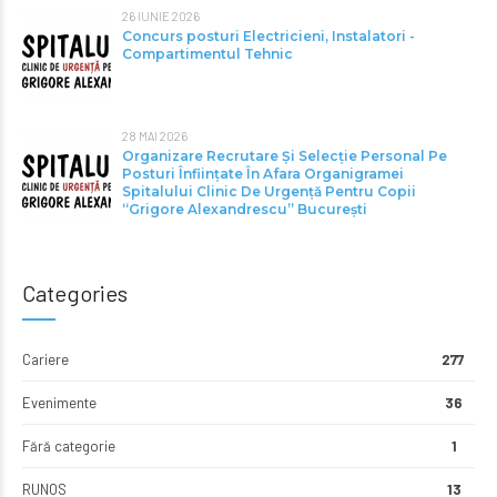
26 IUNIE 2026
Concurs posturi Electricieni, Instalatori -
Compartimentul Tehnic
28 MAI 2026
Organizare Recrutare Și Selecție Personal Pe
Posturi Înființate În Afara Organigramei
Spitalului Clinic De Urgență Pentru Copii
“Grigore Alexandrescu” Bucureşti
Categories
Cariere
277
Evenimente
36
Fără categorie
1
RUNOS
13