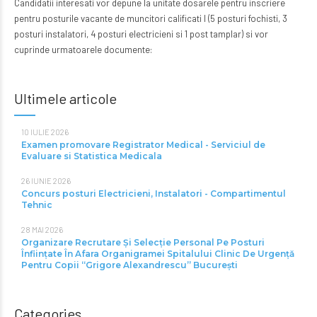
Candidatii interesati vor depune la unitate dosarele pentru inscriere
pentru posturile vacante de muncitori calificati I (5 posturi fochisti, 3
posturi instalatori, 4 posturi electricieni si 1 post tamplar) si vor
cuprinde urmatoarele documente:
Ultimele articole
10 IULIE 2026
Examen promovare Registrator Medical - Serviciul de
Evaluare si Statistica Medicala
26 IUNIE 2026
Concurs posturi Electricieni, Instalatori - Compartimentul
Tehnic
28 MAI 2026
Organizare Recrutare Și Selecție Personal Pe Posturi
Înființate În Afara Organigramei Spitalului Clinic De Urgență
Pentru Copii “Grigore Alexandrescu” Bucureşti
Categories