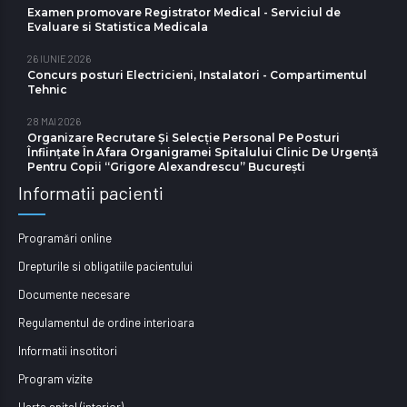
Examen promovare Registrator Medical - Serviciul de
Evaluare si Statistica Medicala
26 IUNIE 2026
Concurs posturi Electricieni, Instalatori - Compartimentul
Tehnic
28 MAI 2026
Organizare Recrutare Și Selecție Personal Pe Posturi
Înființate În Afara Organigramei Spitalului Clinic De Urgență
Pentru Copii “Grigore Alexandrescu” Bucureşti
Informatii pacienti
Programări online
Drepturile si obligatiile pacientului
Documente necesare
Regulamentul de ordine interioara
Informatii insotitori
Program vizite
Harta spital (interior)