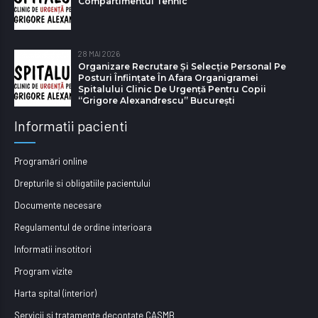
Compartimentul Tehnic
28 MAI 2026
Organizare Recrutare Și Selecție Personal Pe
Posturi Înființate În Afara Organigramei
Spitalului Clinic De Urgență Pentru Copii
“Grigore Alexandrescu” Bucureşti
Informatii pacienti
Programări online
Drepturile si obligatiile pacientului
Documente necesare
Regulamentul de ordine interioara
Informatii insotitori
Program vizite
Harta spital (interior)
Servicii si tratamente decontate CASMB