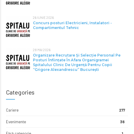
26 IUNIE 2026
Concurs posturi Electricieni, Instalatori -
Compartimentul Tehnic
28 MAI 2026
Organizare Recrutare Și Selecție Personal Pe
Posturi Înființate În Afara Organigramei
Spitalului Clinic De Urgență Pentru Copii
“Grigore Alexandrescu” Bucureşti
Categories
Cariere
277
Evenimente
36
Fără categorie
1