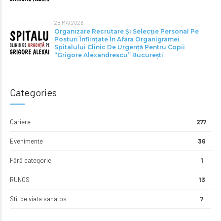
28 MAI 2026
Organizare Recrutare Și Selecție Personal Pe
Posturi Înființate În Afara Organigramei
Spitalului Clinic De Urgență Pentru Copii
“Grigore Alexandrescu” Bucureşti
Categories
Cariere
277
Evenimente
36
Fără categorie
1
RUNOS
13
Stil de viata sanatos
7