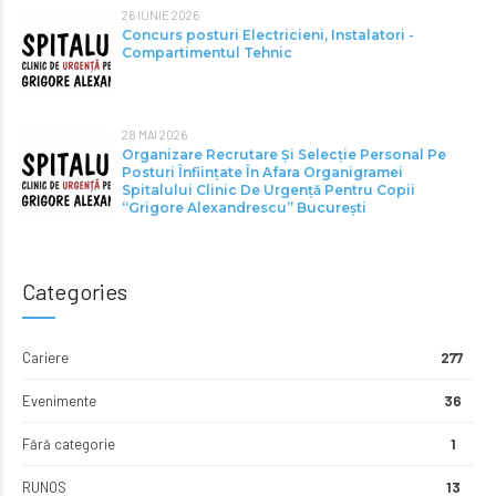
26 IUNIE 2026
Concurs posturi Electricieni, Instalatori -
Compartimentul Tehnic
28 MAI 2026
Organizare Recrutare Și Selecție Personal Pe
Posturi Înființate În Afara Organigramei
Spitalului Clinic De Urgență Pentru Copii
“Grigore Alexandrescu” Bucureşti
Categories
Cariere
277
Evenimente
36
Fără categorie
1
RUNOS
13