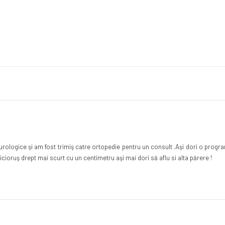
rologice şi am fost trimiş catre ortopedie pentru un consult .Aşi dori o prog
picioruş drept mai scurt cu un centimetru aşi mai dori să aflu si alta părere !