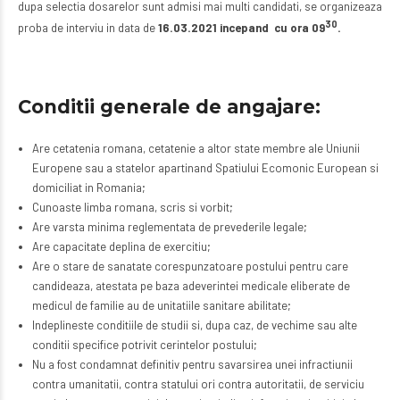
dupa selectia dosarelor sunt admisi mai multi candidati, se organizeaza
30
proba de interviu in data de
16.03.2021 incepand cu ora 09
.
Conditii generale de angajare:
Are cetatenia romana, cetatenie a altor state membre ale Uniunii
Europene sau a statelor apartinand Spatiului Ecomonic European si
domiciliat in Romania;
Cunoaste limba romana, scris si vorbit;
Are varsta minima reglementata de prevederile legale;
Are capacitate deplina de exercitiu;
Are o stare de sanatate corespunzatoare postului pentru care
candideaza, atestata pe baza adeverintei medicale eliberate de
medicul de familie au de unitatiile sanitare abilitate;
Indeplineste conditiile de studii si, dupa caz, de vechime sau alte
conditii specifice potrivit cerintelor postului;
Nu a fost condamnat definitiv pentru savarsirea unei infractiunii
contra umanitatii, contra statului ori contra autoritatii, de serviciu