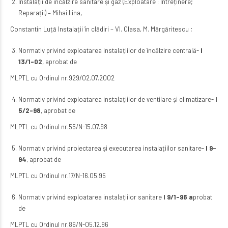
Instalații de încălzire sanitare și gaz (Exploatare : Întreținere;
Reparații) – Mihai Ilina,
Constantin Luță Instalații în clădiri – Vl. Clasa, M. Mărgăritescu ;
Normativ privind exploatarea instalațiilor de încălzire centrală-
I
13/1-02
, aprobat de
MLPTL cu Ordinul nr.929/02.07.2002
Normativ privind exploatarea instalațiilor de ventilare și climatizare-
I
5/2-98
, aprobat de
MLPTL cu Ordinul nr.55/N-15.07.98
Normativ privind proiectarea și executarea instalațiilor sanitare-
I 9-
94
, aprobat de
MLPTL cu Ordinul nr.17/N-16.05.95
Normativ privind exploatarea instalațiilor sanitare
I 9/1-96 a
probat
de
MLPTL cu Ordinul nr.86/N-05.12.96