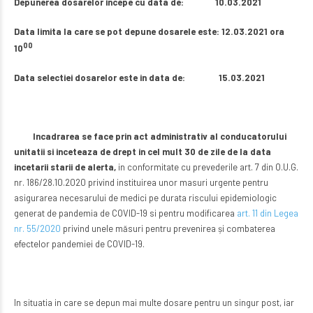
Depunerea dosarelor incepe cu data de: 10.03.2021
Data limita la care se pot depune dosarele este: 12.03.2021 ora
00
10
Data selectiei dosarelor este in data de: 15.03.2021
Incadrarea se face prin act administrativ al conducatorului
unitatii si inceteaza de drept in cel mult 30 de zile de la data
incetarii starii de alerta,
in conformitate cu prevederile art. 7 din O.U.G.
nr. 186/28.10.2020 privind instituirea unor masuri urgente pentru
asigurarea necesarului de medici pe durata riscului epidemiologic
generat de pandemia de COVID-19 si pentru modificarea
art. 11 din Legea
nr. 55/2020
privind unele măsuri pentru prevenirea și combaterea
efectelor pandemiei de COVID-19.
In situatia in care se depun mai multe dosare pentru un singur post, iar