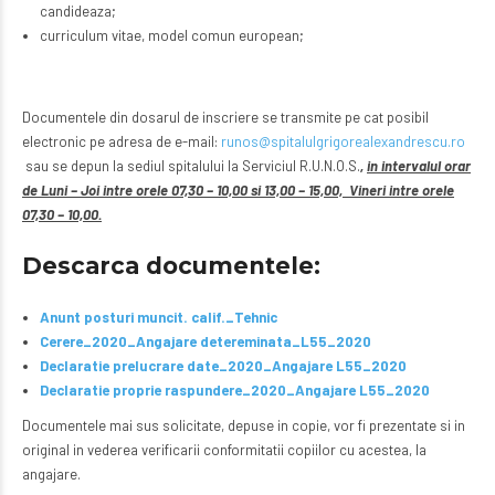
candideaza;
curriculum vitae, model comun european;
Documentele din dosarul de inscriere se transmite pe cat posibil
electronic pe adresa de e-mail:
runos@spitalulgrigorealexandrescu.ro
sau se depun la sediul spitalului la Serviciul R.U.N.O.S.
,
in intervalul orar
de Luni – Joi intre orele 07,30 – 10,00 si 13,00 – 15,00, Vineri intre orele
07,30 – 10,00.
Descarca documentele:
Anunt posturi muncit. calif._Tehnic
Cerere_2020_Angajare detereminata_L55_2020
Declaratie prelucrare date_2020_Angajare L55_2020
Declaratie proprie raspundere_2020_Angajare L55_2020
Documentele mai sus solicitate, depuse in copie, vor fi prezentate si in
original in vederea verificarii conformitatii copiilor cu acestea, la
angajare.