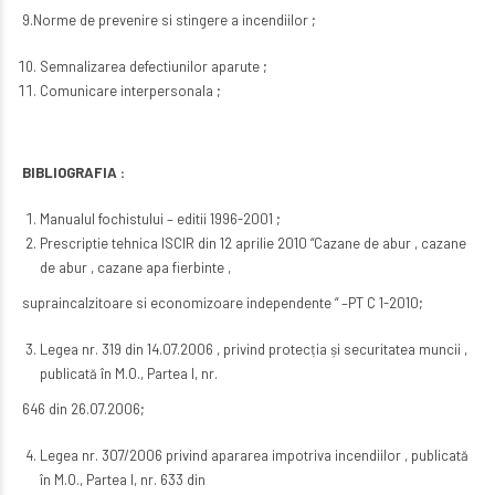
9.Norme de prevenire si stingere a incendiilor ;
Semnalizarea defectiunilor aparute ;
Comunicare interpersonala ;
BIBLIOGRAFIA :
Manualul fochistului – editii 1996-2001 ;
Prescriptie tehnica ISCIR din 12 aprilie 2010 “Cazane de abur , cazane
de abur , cazane apa fierbinte ,
supraincalzitoare si economizoare independente “ –PT C 1-2010;
Legea nr. 319 din 14.07.2006 , privind protecția și securitatea muncii ,
publicată în M.O., Partea I, nr.
646 din 26.07.2006;
Legea nr. 307/2006 privind apararea impotriva incendiilor , publicată
în M.O., Partea I, nr. 633 din