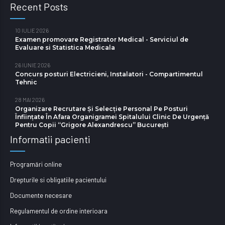
Recent Posts
10 IULIE 2026
Examen promovare Registrator Medical - Serviciul de
Evaluare si Statistica Medicala
26 IUNIE 2026
Concurs posturi Electricieni, Instalatori - Compartimentul
Tehnic
28 MAI 2026
Organizare Recrutare Și Selecție Personal Pe Posturi
Înființate În Afara Organigramei Spitalului Clinic De Urgență
Pentru Copii “Grigore Alexandrescu” Bucureşti
Informatii pacienti
Programări online
Drepturile si obligatiile pacientului
Documente necesare
Regulamentul de ordine interioara