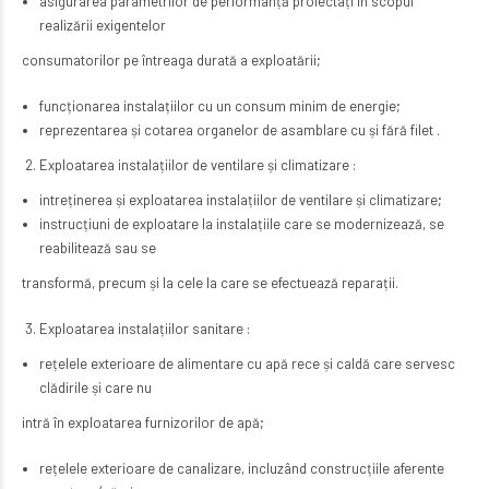
asigurarea parametrilor de performanță proiectați în scopul
realizării exigentelor
consumatorilor pe întreaga durată a exploatării;
funcționarea instalațiilor cu un consum minim de energie;
reprezentarea și cotarea organelor de asamblare cu și fără filet .
Exploatarea instalațiilor de ventilare și climatizare :
intreținerea și exploatarea instalațiilor de ventilare și climatizare;
instrucțiuni de exploatare la instalațiile care se modernizează, se
reabilitează sau se
transformă, precum și la cele la care se efectuează reparații.
Exploatarea instalațiilor sanitare :
rețelele exterioare de alimentare cu apă rece și caldă care servesc
clădirile și care nu
intră în exploatarea furnizorilor de apă;
rețelele exterioare de canalizare, incluzând construcțiile aferente