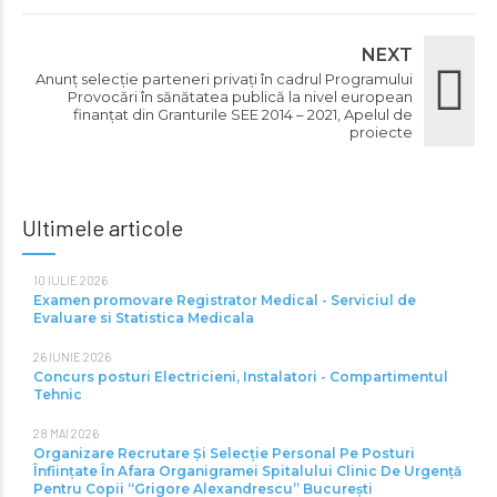
NEXT
Anunț selecție parteneri privați în cadrul Programului
Provocări în sănătatea publică la nivel european
finanțat din Granturile SEE 2014 – 2021, Apelul de
proiecte
Ultimele articole
10 IULIE 2026
Examen promovare Registrator Medical - Serviciul de
Evaluare si Statistica Medicala
26 IUNIE 2026
Concurs posturi Electricieni, Instalatori - Compartimentul
Tehnic
28 MAI 2026
Organizare Recrutare Și Selecție Personal Pe Posturi
Înființate În Afara Organigramei Spitalului Clinic De Urgență
Pentru Copii “Grigore Alexandrescu” Bucureşti