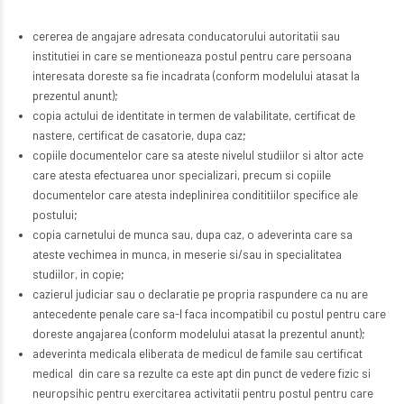
cererea de angajare adresata conducatorului autoritatii sau
institutiei in care se mentioneaza postul pentru care persoana
interesata doreste sa fie incadrata (conform modelului atasat la
prezentul anunt);
copia actului de identitate in termen de valabilitate, certificat de
nastere, certificat de casatorie, dupa caz;
copiile documentelor care sa ateste nivelul studiilor si altor acte
care atesta efectuarea unor specializari, precum si copiile
documentelor care atesta indeplinirea condititiilor specifice ale
postului;
copia carnetului de munca sau, dupa caz, o adeverinta care sa
ateste vechimea in munca, in meserie si/sau in specialitatea
studiilor, in copie;
cazierul judiciar sau o declaratie pe propria raspundere ca nu are
antecedente penale care sa-l faca incompatibil cu postul pentru care
doreste angajarea (conform modelului atasat la prezentul anunt);
adeverinta medicala eliberata de medicul de famile sau certificat
medical din care sa rezulte ca este apt din punct de vedere fizic si
neuropsihic pentru exercitarea activitatii pentru postul pentru care