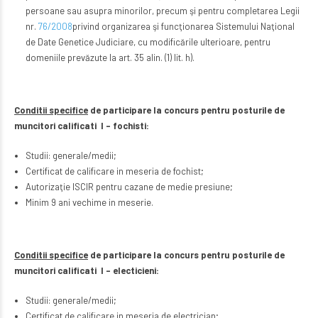
persoane sau asupra minorilor, precum şi pentru completarea Legii
nr.
76/2008
privind organizarea şi funcţionarea Sistemului Naţional
de Date Genetice Judiciare, cu modificările ulterioare, pentru
domeniile prevăzute la art. 35 alin. (1) lit. h).
Conditii specifice
de participare la concurs pentru posturile de
muncitori calificati I – fochisti:
Studii: generale/medii;
Certificat de calificare in meseria de fochist;
Autorizaţie ISCIR pentru cazane de medie presiune;
Minim 9 ani vechime in meserie.
Conditii specifice
de participare la concurs pentru posturile de
muncitori calificati I – electicieni:
Studii: generale/medii;
Certificat de calificare in meseria de electrician;