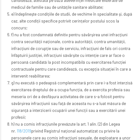
candidează, atestată pe baza adeverinţei medicale eliberate de
medicul de familie sau de unităţile sanitare abilitate;
e) îndeplineşte condiţiile de studii, de vechime în specialitate şi, după
caz, alte condiţii specifice potrivit cerinţelor postului scos la
concurs;
f) nu a fost condamnată definitiv pentru săvârşirea unei infracţiuni
contra securităţii naţionale, contra autorităţii, contra umanităţii,
infracţiuni de corupţie sau de serviciu, infracţiuni de fals ori contra
înfăptuirii justiţiei, infracţiuni săvârşite cu intenţie care ar face o
persoană candidată la post incompatibilă cu exercitarea funcţiei
contractuale pentru care candidează, cu excepţia situaţiei în care a
intervenit reabilitarea;
g) nu execută o pedeapsă complementară prin care i-a fost interzisă
exercitarea dreptului de a ocupa funcţia, de a exercita profesia sau
meseria ori de a desfăşura activitatea de care s-a folosit pentru
săvârşirea infracţiunii sau faţă de aceasta nu s-a luat măsura de
siguranţă a interzicerii ocupării unei funcţii sau a exercitării unei
profesii;
h) nu a comis infracţiunile prevăzute la art. 1 alin. (2) din Legea
nr.
118/2019
privind Registrul naţional automatizat cu privire la
persoanele care au comis infracţiuni sexuale, de exploatare a unor