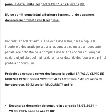
pana la data limita, respectiv 29.03.2024, ora 12,00.
NU se admit completari ulterioare termenului de depunere,
dosarele incomplete vor fi respinse.
Candidatul declarat admis la selectia dosarelor, care a depus la
inscriere o declaratie pe propria raspundere ca nu are antecedente
penale, are obligatia de-a completa dosarul de concurs cu originalul
cazierului judiciar, cel mai tarziu, anterior datei de desfasurare a primei
probe a concursului.
Probele de concurs se vor desfasura la sediul
SPITALUL CLINIC DE
URGENTA PENTRU COPII “GRIGORE ALEXANDRESCU “ din str. Iancu de
Hunedoara nr. 30-32 sector 1 BUCURESTI,
astfel:
Depunerea dosarelor de concurs in perioada 18.03.2024 –
29.03.2024 pana la ora 12,00;