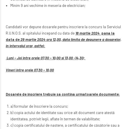
Minim 9 ani vechime in meseria de electrician;
Candidatii vor depune dosarele pentru inscriere la concurs la Serviciul
R.U.N.O.S. al spitalului incepand cu data de
18 martie 2024
pana la
data de
29 martie 2024 ora 12,00, data limita de depunere a dosarelor,
in intervalul orar, astfel:
Luni – Joi intre orele 07,30 – 10,00 si 13,00 -14,30;
Vineri intre orele 07,30 – 10,00
Dosarele de inscriere trebuie sa contina urmatoarele documente:
a) formular de înscriere la concurs;
b) copia actului de identitate sau orice alt document care atestă
identitatea, potrivit legii, aflate în termen de valabilitate;
c) copia certificatului de nastere, a certificatului de căsătorie sau a