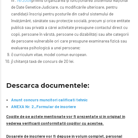
nr.
76/2008
privind organizarea şi funcţionarea Sistemului Naţional
de Date Genetice Judiciare, cu modificările ulterioare, pentru
candidaţii înscrişi pentru posturile din cadrul sistemului de
învăţământ, sănătate sau protecţie socială, precum şi orice entitate
publică sau privată a cărei activitate presupune contactul direct cu
copii, persoane în vârstă, persoane cu dizabilităţi sau alte categorii
de persoane vulnerabile ori care presupune examinarea fizică sau
evaluarea psihologică a unei persoane;
i) curriculum vitae, model comun european.
j) chitanţă taxă de concurs de 20 lei.
Descarca documentele:
Anunt concurs muncitori calificati tehnic
ANEXA Nr. 2_Formular de inscriere
Copiile de pe actele mentionate vor fi prezentate si in original in
vederea verificarii conformitatii copiilor cu acestea.
Dosarele de inscriere vor fi depuse in volum complet, personal