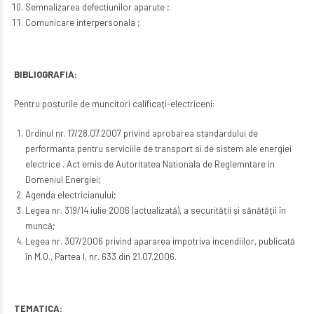
Semnalizarea defectiunilor aparute ;
Comunicare interpersonala ;
BIBLIOGRAFIA:
Pentru posturile de muncitori calificaţi-electriceni:
Ordinul nr. 17/28.07.2007 privind aprobarea standardului de
performanta pentru serviciile de transport si de sistem ale energiei
electrice . Act emis de Autoritatea Nationala de Reglemntare in
Domeniul Energiei;
Agenda electricianului;
Legea nr. 319/14 iulie 2006 (actualizată), a securităţii şi sănătăţii în
muncă;
Legea nr. 307/2006 privind apararea impotriva incendiilor, publicată
în M.O., Partea I, nr. 633 din 21.07.2006.
TEMATICA: