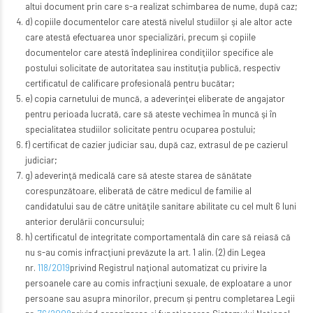
altui document prin care s-a realizat schimbarea de nume, după caz;
d) copiile documentelor care atestă nivelul studiilor şi ale altor acte
care atestă efectuarea unor specializări, precum şi copiile
documentelor care atestă îndeplinirea condiţiilor specifice ale
postului solicitate de autoritatea sau instituţia publică, respectiv
certificatul de calificare profesională pentru bucătar;
e) copia carnetului de muncă, a adeverinţei eliberate de angajator
pentru perioada lucrată, care să ateste vechimea în muncă şi în
specialitatea studiilor solicitate pentru ocuparea postului;
f) certificat de cazier judiciar sau, după caz, extrasul de pe cazierul
judiciar;
g) adeverinţă medicală care să ateste starea de sănătate
corespunzătoare, eliberată de către medicul de familie al
candidatului sau de către unităţile sanitare abilitate cu cel mult 6 luni
anterior derulării concursului;
h) certificatul de integritate comportamentală din care să reiasă că
nu s-au comis infracţiuni prevăzute la art. 1 alin. (2) din Legea
nr.
118/2019
privind Registrul naţional automatizat cu privire la
persoanele care au comis infracţiuni sexuale, de exploatare a unor
persoane sau asupra minorilor, precum şi pentru completarea Legii