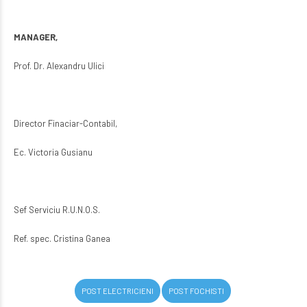
MANAGER,
Prof. Dr. Alexandru Ulici
Director Finaciar-Contabil,
Ec. Victoria Gusianu
Sef Serviciu R.U.N.O.S.
Ref. spec. Cristina Ganea
POST ELECTRICIENI
POST FOCHISTI