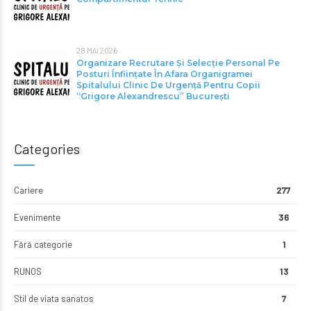
28 MAI 2026
Organizare Recrutare Și Selecție Personal Pe
Posturi Înființate În Afara Organigramei
Spitalului Clinic De Urgență Pentru Copii
“Grigore Alexandrescu” Bucureşti
Categories
Cariere
277
Evenimente
36
Fără categorie
1
RUNOS
13
Stil de viata sanatos
7