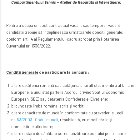
Compartimentului Tehnic – Atelier de Reparatii si Interetinere;
Pentru a ocupa un post contractual vacant sau temporar vacant
candidații trebuie să îndeplinească următoarele condiții generale,
conform art. 14 al Regulamentului-cadru aprobat prin Hotărârea
Guvernului nr. 1336/2022:
Conditii generale
de participare la concurs :
a) are cetăţenia română sau cetăţenia unui alt stat membru al Uniunii
Europene, a unui stat parte la Acordul privind Spaţiul Economic
European (SEE) sau cetăţenia Confederaţiei Elveţiene;
b) cunoaşte limba română, scris şi vorbit;
c) are capacitate de muncă în conformitate cu prevederile Legii
nr.
53/2003
–
Codul muncii
, republicată, cu modificările şi
completările ulterioare;
d) are o stare de sănătate corespunzătoare postului pentru care