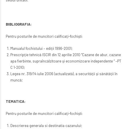
BIBLIOGRAFIA:
Pentru posturile de muncitori calificaţi-fochişti:
Manualul fochistului – ediţii 1996-2001;
Prescripţie tehnică ISCIR din 12 aprilie 2010 “Cazane de abur, cazane
apa fierbinte, supraîncălzitoare şi economizoare independente “ –PT
C 1-2010;
Legea nr. 319/14 iulie 2006 (actualizată), a securităţii şi sănătăţii în
muncă;
TEMATICA:
Pentru posturile de muncitori calificaţi-fochişti:
Descrierea generala si destinatia cazanului;