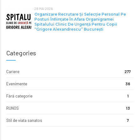
28 MAI 2026
Organizare Recrutare Și Selecție Personal Pe
Posturi Înființate În Afara Organigramei
Spitalului Clinic De Urgență Pentru Copii
“Grigore Alexandrescu” Bucureşti
Categories
Cariere
277
Evenimente
36
Fără categorie
1
RUNOS
13
Stil de viata sanatos
7