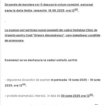
Dosarele de inscriere vor fi depuse in volum complet, personal
00
pana la data limita, respectiv 16.06.2025, ora 12
.
La examen pot participa numai angajatii din cadrul Spitalului Clinic de
Urgenta pentru Copii “Grigore Alexandrescu”, care indeplinesc conditiile
de promovare.
Examenul se va desfasura la sediul unitatii, astfel:
– depunerea dosarelor de examen
in perioada 10 iunie 2025 – 16 iunie
00
2025, ora 12
;
00
–
probele examenului, interviul, in data de
30 iunie 2025
ora 12
;
00