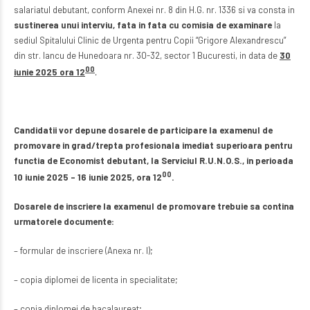
salariatul debutant, conform Anexei nr. 8 din H.G. nr. 1336 si va consta in
sustinerea unui interviu, fata in fata cu comisia de examinare
la
sediul Spitalului Clinic de Urgenta pentru Copii “Grigore Alexandrescu”
din str. Iancu de Hunedoara nr. 30-32, sector 1 Bucuresti, in data de
30
00
iunie 2025 ora 12
.
Candidatii vor depune dosarele de participare la examenul de
promovare in grad/trepta profesionala imediat superioara pentru
functia de Economist debutant, la Serviciul R.U.N.O.S., in perioada
00
10 iunie 2025 – 16 iunie 2025, ora 12
.
Dosarele de inscriere la examenul de promovare trebuie sa contina
urmatorele documente:
– formular de inscriere (Anexa nr. I);
– copia diplomei de licenta in specialitate;
– copia diplomei de bacalaureat;