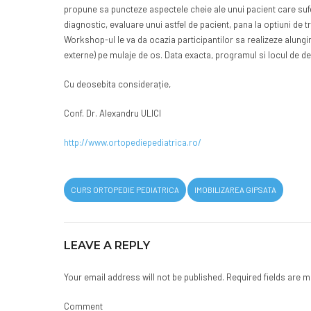
propune sa puncteze aspectele cheie ale unui pacient care sufe
diagnostic, evaluare unui astfel de pacient, pana la optiuni de 
Workshop-ul le va da ocazia participantilor sa realizeze alungi
externe) pe mulaje de os. Data exacta, programul si locul de d
Cu deosebita considerație,
Conf. Dr. Alexandru ULICI
http://www.ortopediepediatrica.ro/
CURS ORTOPEDIE PEDIATRICA
IMOBILIZAREA GIPSATA
LEAVE A REPLY
Your email address will not be published. Required fields are 
Comment