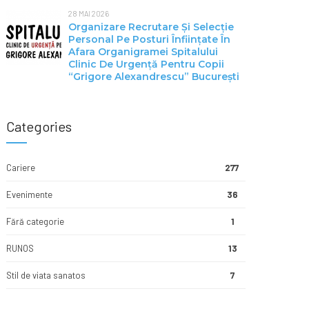
28 MAI 2026
Organizare Recrutare Și Selecție
Personal Pe Posturi Înființate În
Afara Organigramei Spitalului
Clinic De Urgență Pentru Copii
“Grigore Alexandrescu” Bucureşti
Categories
Cariere
277
Evenimente
36
Fără categorie
1
RUNOS
13
Stil de viata sanatos
7