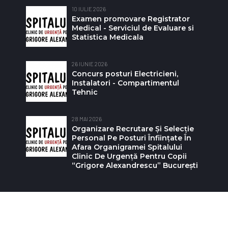
10 IULIE 2026
Examen promovare Registrator
Medical - Serviciul de Evaluare si
Statistica Medicala
26 IUNIE 2026
Concurs posturi Electricieni,
Instalatori - Compartimentul
Tehnic
28 MAI 2026
Organizare Recrutare Și Selecție
Personal Pe Posturi Înființate În
Afara Organigramei Spitalului
Clinic De Urgență Pentru Copii
“Grigore Alexandrescu” Bucureşti