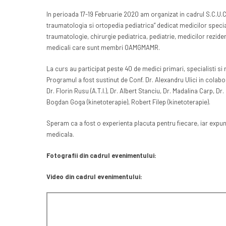
In perioada 17-19 Februarie 2020 am organizat in cadrul S.C.U.C
traumatologia si ortopedia pediatrica” dedicat medicilor speciali
traumatologie, chirurgie pediatrica, pediatrie, medicilor rezide
medicali care sunt membri OAMGMAMR.
La curs au participat peste 40 de medici primari, specialisti si 
Programul a fost sustinut de Conf. Dr. Alexandru Ulici in colabor
Dr. Florin Rusu (A.T.I.), Dr. Albert Stanciu, Dr. Madalina Carp, D
Bogdan Goga (kinetoterapie), Robert Filep (kinetoterapie).
Speram ca a fost o experienta placuta pentru fiecare, iar expun
medicala.
Fotografii din cadrul evenimentului:
Video din cadrul evenimentului: