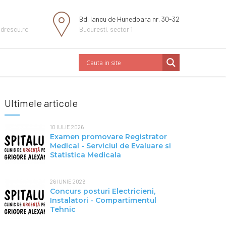
Bd. Iancu de Hunedoara nr. 30-32
ndrescu.ro
Bucuresti, sector 1
Ultimele articole
10 IULIE 2026
Examen promovare Registrator
Medical - Serviciul de Evaluare si
Statistica Medicala
26 IUNIE 2026
Concurs posturi Electricieni,
Instalatori - Compartimentul
Tehnic