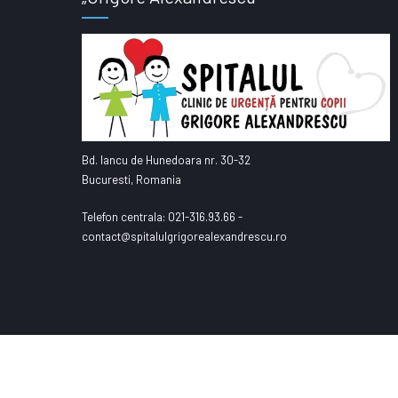
Bd. Iancu de Hunedoara nr. 30-32
Bucuresti, Romania
Telefon centrala: 021-316.93.66 -
contact@spitalulgrigorealexandrescu.ro
© S.C.U.C. "Grigore Alexandrescu"