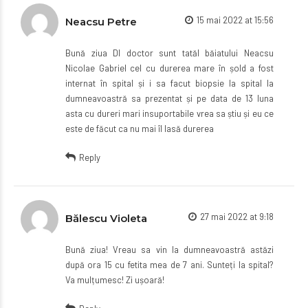
15 mai 2022 at 15:56
Neacsu Petre
Bună ziua Dl doctor sunt tatăl băiatului Neacsu
Nicolae Gabriel cel cu durerea mare în șold a fost
internat în spital și i sa facut biopsie la spital la
dumneavoastră sa prezentat și pe data de 13 luna
asta cu dureri mari insuportabile vrea sa știu și eu ce
este de făcut ca nu mai îl lasă durerea
Reply
27 mai 2022 at 9:18
Bălescu Violeta
Bună ziua! Vreau sa vin la dumneavoastră astăzi
după ora 15 cu fetita mea de 7 ani. Sunteți la spital?
Va mulțumesc! Zi ușoară!