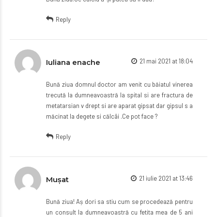
Reply
21 mai 2021 at 18:04
Iuliana enache
Bună ziua domnul doctor am venit cu băiatul vinerea
trecută la dumneavoastră la spital si are fractura de
metatarsian v drept si are aparat gipsat dar gipsul s a
măcinat la degete si călcâi .Ce pot face ?
Reply
21 iulie 2021 at 13:46
Mușat
Bună ziua! Aș dori sa stiu cum se procedează pentru
un consult la dumneavoastră cu fetita mea de 5 ani