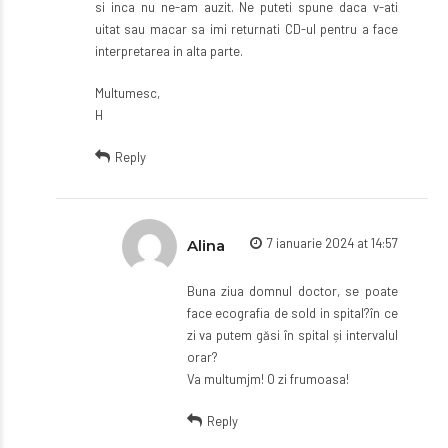
si inca nu ne-am auzit. Ne puteti spune daca v-ati
uitat sau macar sa imi returnati CD-ul pentru a face
interpretarea in alta parte.
Multumesc,
H
Reply
7 ianuarie 2024 at 14:57
Alina
Buna ziua domnul doctor, se poate
face ecografia de sold in spital?în ce
zi va putem găsi în spital și intervalul
orar?
Va multumjm! O zi frumoasa!
Reply