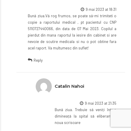
9 mai 2023 at 18:31
Bună ziua.Vă rog frumos, se poate să-mi trimiteti o
copie a raportului medical , pt pacientul cu CNP
5110727440066, din data de 07 Mai 2023. Copilul a
pierdut din mana raportul la iesire din cabinet si are
nevoie de scutire medicala si nu o pot obtine fara
acel raport. Va multumesc din suflet!
Reply
Catalin Nahoi
9 mai 2023 at 21:35
Bună ziua. Trebuie să veniți într-o
dimineață la spital să eliberam o
noua scrisoare