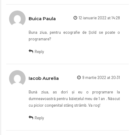
12 ianuarie 2022 at 14:28
Buica Paula
Buna ziua, pentru ecografie de Șold se poate o
programare?
Reply
9 martie 2022 at 20:31
Iacob Aurelia
Bună ziua, as dori și eu o programare la
dumneavoastră pentru băiețelul meu de 1 an . Născut
cu picior congenital stâng strâmb. Va rog!
Reply