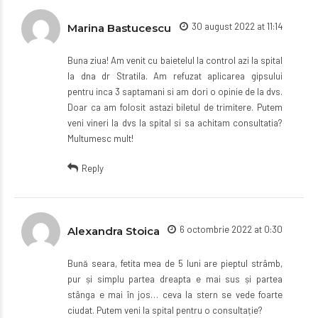
30 august 2022 at 11:14
Marina Bastucescu
Buna ziua! Am venit cu baietelul la control azi la spital
la dna dr Stratila. Am refuzat aplicarea gipsului
pentru inca 3 saptamani si am dori o opinie de la dvs.
Doar ca am folosit astazi biletul de trimitere. Putem
veni vineri la dvs la spital si sa achitam consultatia?
Multumesc mult!
Reply
6 octombrie 2022 at 0:30
Alexandra Stoica
Bună seara, fetita mea de 5 luni are pieptul strâmb,
pur și simplu partea dreapta e mai sus și partea
stânga e mai în jos… ceva la stern se vede foarte
ciudat. Putem veni la spital pentru o consultație?