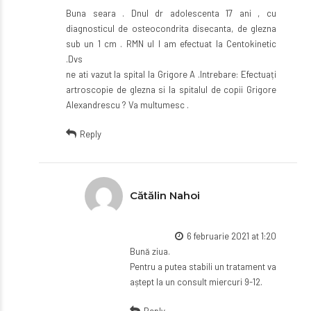
Buna seara . Dnul dr adolescenta 17 ani , cu
diagnosticul de osteocondrita disecanta, de glezna
sub un 1 cm . RMN ul l am efectuat la Centokinetic
.Dvs
ne ati vazut la spital la Grigore A .Intrebare: Efectuați
artroscopie de glezna si la spitalul de copii Grigore
Alexandrescu ? Va multumesc .
Reply
Cătălin Nahoi
6 februarie 2021 at 1:20
Bună ziua.
Pentru a putea stabili un tratament va
aștept la un consult miercuri 9-12.
Reply