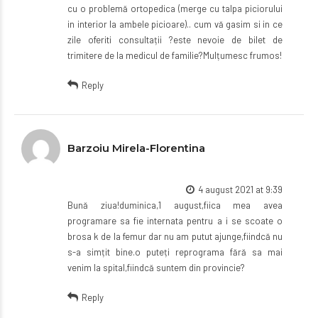
cu o problemă ortopedica (merge cu talpa piciorului
in interior la ambele picioare).. cum vă gasim si in ce
zile oferiti consultații ?este nevoie de bilet de
trimitere de la medicul de familie?Mulțumesc frumos!
Reply
Barzoiu Mirela-Florentina
4 august 2021 at 9:39
Bună ziua!duminica,1 august,fiica mea avea
programare sa fie internata pentru a i se scoate o
brosa k de la femur dar nu am putut ajunge,fiindcă nu
s-a simțit bine.o puteți reprograma fără sa mai
venim la spital,fiindcă suntem din provincie?
Reply