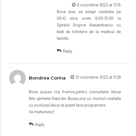
6 octombrie 2022 at 13:15
Buna ziua, va astept sambata pe
08.10 intre orele 9:00-12:00 la
Spitalul Grigore Alexandrescu cu
bilet de trimitere de la medicul de
familie.
Reply
10 octombrie 2022 at 11:28
Bondrea Corina
Buna ziua,va rog frumos,pentru consultatie (doua
fete gemene,14ani,din Buzau,una cu monturi,cealalta
cu scolioza) daca ne puteti face programare.
Va multumesc!
Reply