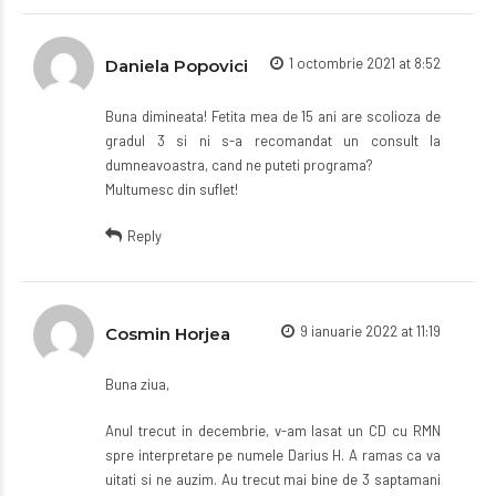
1 octombrie 2021 at 8:52
Daniela Popovici
Buna dimineata! Fetita mea de 15 ani are scolioza de
gradul 3 si ni s-a recomandat un consult la
dumneavoastra, cand ne puteti programa?
Multumesc din suflet!
Reply
9 ianuarie 2022 at 11:19
Cosmin Horjea
Buna ziua,
Anul trecut in decembrie, v-am lasat un CD cu RMN
spre interpretare pe numele Darius H. A ramas ca va
uitati si ne auzim. Au trecut mai bine de 3 saptamani