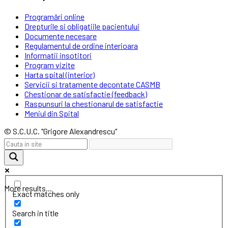
Programări online
Drepturile si obligatiile pacientului
Documente necesare
Regulamentul de ordine interioara
Informatii insotitori
Program vizite
Harta spital (interior)
Servicii si tratamente decontate CASMB
Chestionar de satisfactie (feedback)
Raspunsuri la chestionarul de satisfactie
Meniul din Spital
© S.C.U.C. "Grigore Alexandrescu"
More results...
Exact matches only
Search in title