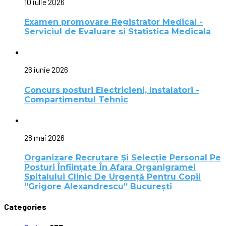
10 iulie 2026
Examen promovare Registrator Medical -
Serviciul de Evaluare si Statistica Medicala
26 iunie 2026
Concurs posturi Electricieni, Instalatori -
Compartimentul Tehnic
28 mai 2026
Organizare Recrutare Și Selecție Personal Pe
Posturi Înființate În Afara Organigramei
Spitalului Clinic De Urgență Pentru Copii
“Grigore Alexandrescu” Bucureşti
Categories