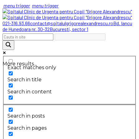
menu trigger
menu trigger
021-316.93.66
contact@spitalulgrigorealexandrescu.ro
Bd. Iancu
de Hunedoara nr. 30-32
Bucuresti, sector 1
More results...
Exact matches only
Search in title
Search in content
Search in posts
Search in pages