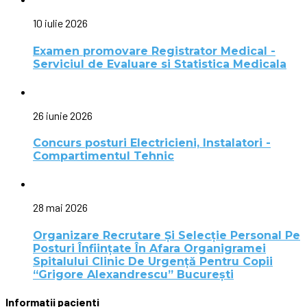
10 iulie 2026
Examen promovare Registrator Medical -
Serviciul de Evaluare si Statistica Medicala
26 iunie 2026
Concurs posturi Electricieni, Instalatori -
Compartimentul Tehnic
28 mai 2026
Organizare Recrutare Și Selecție Personal Pe
Posturi Înființate În Afara Organigramei
Spitalului Clinic De Urgență Pentru Copii
“Grigore Alexandrescu” Bucureşti
Informatii pacienti