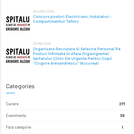
26 IUNIE 2026
Concurs posturi Electricieni, Instalatori -
Compartimentul Tehnic
28 MAI 2026
Organizare Recrutare Și Selecție Personal Pe
Posturi Înființate În Afara Organigramei
Spitalului Clinic De Urgență Pentru Copii
“Grigore Alexandrescu” Bucureşti
Categories
Cariere
277
Evenimente
36
Fără categorie
1