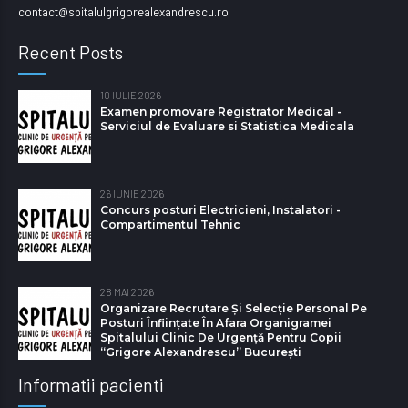
contact@spitalulgrigorealexandrescu.ro
Recent Posts
10 IULIE 2026
Examen promovare Registrator Medical -
Serviciul de Evaluare si Statistica Medicala
26 IUNIE 2026
Concurs posturi Electricieni, Instalatori -
Compartimentul Tehnic
28 MAI 2026
Organizare Recrutare Și Selecție Personal Pe
Posturi Înființate În Afara Organigramei
Spitalului Clinic De Urgență Pentru Copii
“Grigore Alexandrescu” Bucureşti
Informatii pacienti