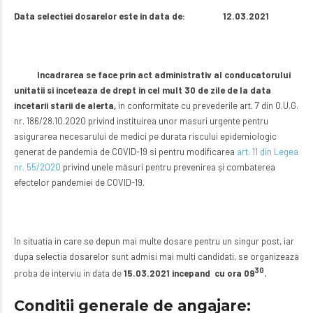
Data selectiei dosarelor este in data de: 12.03.2021
Incadrarea se face prin act administrativ al conducatorului
unitatii si inceteaza de drept in cel mult 30 de zile de la data
incetarii starii de alerta,
in conformitate cu prevederile art. 7 din O.U.G.
nr. 186/28.10.2020 privind instituirea unor masuri urgente pentru
asigurarea necesarului de medici pe durata riscului epidemiologic
generat de pandemia de COVID-19 si pentru modificarea
art. 11 din Legea
nr. 55/2020
privind unele măsuri pentru prevenirea și combaterea
efectelor pandemiei de COVID-19.
In situatia in care se depun mai multe dosare pentru un singur post, iar
dupa selectia dosarelor sunt admisi mai multi candidati, se organizeaza
30
proba de interviu in data de
15.03.2021 incepand cu ora 09
.
Conditii generale de angajare: