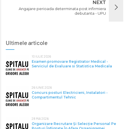
NEXT
Angajare perioada determinata post infirmiera
debutanta - UPU
Ultimele articole
10 IULIE 2026
Examen promovare Registrator Medical -
Serviciul de Evaluare si Statistica Medicala
26 IUNIE 2026
Concurs posturi Electricieni, Instalatori -
Compartimentul Tehnic
28 MAI 2026
Organizare Recrutare Și Selecție Personal Pe
Posturi Înființate În Afara Organigramei