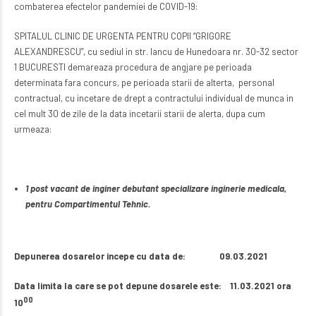
combaterea efectelor pandemiei de COVID-19:
SPITALUL CLINIC DE URGENTA PENTRU COPII “GRIGORE
ALEXANDRESCU”, cu sediul in str. Iancu de Hunedoara nr. 30-32 sector
1 BUCURESTI demareaza procedura de angjare pe perioada
determinata fara concurs, pe perioada starii de alterta, personal
contractual, cu incetare de drept a contractului individual de munca in
cel mult 30 de zile de la data incetarii starii de alerta, dupa cum
urmeaza:
1 post vacant de inginer debutant specializare inginerie medicala,
pentru Compartimentul Tehnic.
Depunerea dosarelor incepe cu data de: 09.03.2021
Data limita la care se pot depune dosarele este: 11.03.2021 ora
00
10