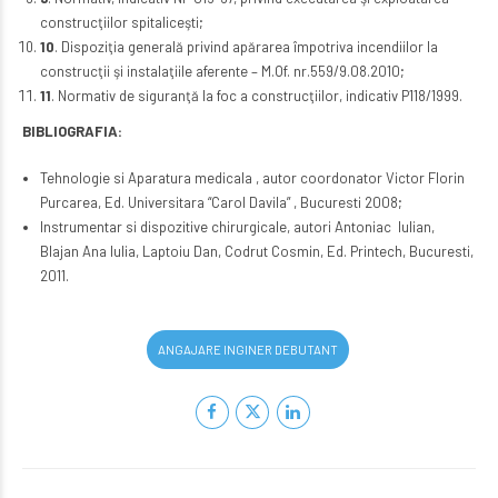
construcţiilor spitaliceşti;
10
. Dispoziţia generală privind apărarea împotriva incendiilor la
construcţii şi instalaţiile aferente – M.Of. nr.559/9.08.2010;
11
. Normativ de siguranţă la foc a construcţiilor, indicativ P118/1999.
BIBLIOGRAFIA:
Tehnologie si Aparatura medicala , autor coordonator Victor Florin
Purcarea, Ed. Universitara “Carol Davila” , Bucuresti 2008;
Instrumentar si dispozitive chirurgicale, autori Antoniac Iulian,
Blajan Ana Iulia, Laptoiu Dan, Codrut Cosmin, Ed. Printech, Bucuresti,
2011.
ANGAJARE INGINER DEBUTANT