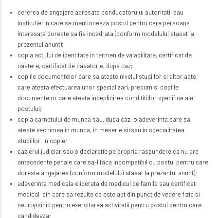
cererea de angajare adresata conducatorului autoritatii sau
institutiei in care se mentioneaza postul pentru care persoana
interesata doreste sa fie incadrata (conform modelului atasat la
prezentul anunt);
copia actului de identitate in termen de valabilitate, certificat de
nastere, certificat de casatorie, dupa caz;
copiile documentelor care sa ateste nivelul studiilor si altor acte
care atesta efectuarea unor specializari, precum si copiile
documentelor care atesta indeplinirea condititiilor specifice ale
postului;
copia carnetului de munca sau, dupa caz, o adeverinta care sa
ateste vechimea in munca, in meserie si/sau in specialitatea
studiilor, in copie;
cazierul judiciar sau o declaratie pe propria raspundere ca nu are
antecedente penale care sa-l faca incompatibil cu postul pentru care
doreste angajarea (conform modelului atasat la prezentul anunt);
adeverinta medicala eliberata de medicul de famile sau certificat
medical din care sa rezulte ca este apt din punct de vedere fizic si
neuropsihic pentru exercitarea activitatii pentru postul pentru care
candideaza;