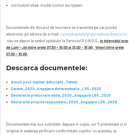
curriculum vitae, model comun european;
Documentele din dosarul de inscriere se transmite pe cat posibil
electronic pe adresa de e-mail:
runos@spitalulgrigorealexandrescu.ro
sau se depun la sediul spitalului la Serviciul R.U.N.O.S.
,
in intervalul orar
de Luni – Joi intre orele 07,30 – 10,00 si 13,00 – 15,00, Vineri intre orele
07,30 – 10,00.
Descarca documentele:
Anunt post Inginer debutant_Tehnic
Cerere_2020_Angajare detereminata_L55_2020
Declaratie prelucrare date_2020_Angajare L55_2020
Declaratie proprie raspundere_2020_Angajare L55_2020
Documentele mai sus solicitate, depuse in copie, vor fi prezentate si in
original in vederea verificarii conformitatii copiilor cu acestea, la