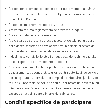
Are cetatenia romana, cetatenie a altor state membre ale Uniunii
Europene sau a statelor apartinand Spatiului Ecomonic European si
domiciliat in Romania;
Cunoaste limba romana, scris si vorbit;
Are varsta minima reglementata de prevederile legale;
Are capacitate deplina de exercitiu;
Are o stare de sanatate corespunzatoare postului pentru care
candideaza, atestata pe baza adeverintei medicale eliberate de
medicul de familie au de unitatiile sanitare abilitate;
Indeplineste conditiile de studii si, dupa caz, de vechime sau alte
conditii specifice potrivit cerintelor postului;
Nu a fost condamnat definitiv pentru savarsirea unei infractiunii
contra umanitatii, contra statului ori contra autoritatii, de serviciu
sau in legatura cu serviciul, care impiedica infaptuirea justitiei, de
fals ori a unor fapte de coruptie sau a unei infractiuni savarsite cu
intentie, care ar face-o incompatibila cu exercitarea functiei, cu
exceptia situatiei in care a intervenit reabilitarea.
Conditii specifice de participare