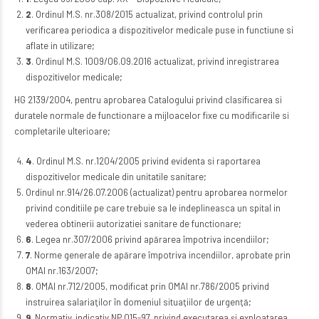
2
. Ordinul M.S. nr.308/2015 actualizat, privind controlul prin
verificarea periodica a dispozitivelor medicale puse in functiune si
aflate in utilizare;
3
. Ordinul M.S. 1009/06.09.2016 actualizat, privind inregistrarea
dispozitivelor medicale;
HG 2139/2004, pentru aprobarea Catalogului privind clasificarea si
duratele normale de functionare a mijloacelor fixe cu modificarile si
completarile ulterioare;
4
. Ordinul M.S. nr.1204/2005 privind evidenta si raportarea
dispozitivelor medicale din unitatile sanitare;
Ordinul nr.914/26.07.2006 (actualizat) pentru aprobarea normelor
privind conditiile pe care trebuie sa le indeplineasca un spital in
vederea obtinerii autorizatiei sanitare de functionare;
6
. Legea nr.307/2006 privind apărarea împotriva incendiilor;
7
. Norme generale de apărare împotriva incendiilor, aprobate prin
OMAI nr.163/2007;
8
. OMAI nr.712/2005, modificat prin OMAI nr.786/2005 privind
instruirea salariaţilor în domeniul situaţiilor de urgenţă;
9
. Normativ, indicativ NP 015-97, privind executarea şi exploatarea