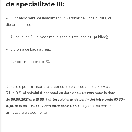
de specialitate III:
– Sunt absolventi de invatamant universitar de lunga durata, cu
diploma de licenta;
– Au cel putin 6 luni vechime in specialitate (achizitii publice);
– Diploma de bacalaureat;
– Cunostiinte operare PC.
Dosarele pentru inscriere la concurs se vor depune la Serviciul
R.U.N.O.S. al spitalului incepand cu data de
26.07.2021
pana la data
de
06.08.2021 ora 10,00, in intervalul orar de Luni – Joi intre orele 07,30 –
10,00 si 13,00 – 15,00, Vineri intre orele 07,30 – 10,00
si va contine
urmatoarele documente: