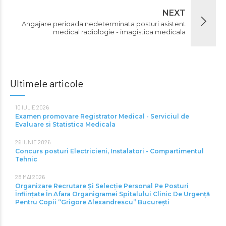
NEXT
Angajare perioada nedeterminata posturi asistent
medical radiologie - imagistica medicala
Ultimele articole
10 IULIE 2026
Examen promovare Registrator Medical - Serviciul de
Evaluare si Statistica Medicala
26 IUNIE 2026
Concurs posturi Electricieni, Instalatori - Compartimentul
Tehnic
28 MAI 2026
Organizare Recrutare Și Selecție Personal Pe Posturi
Înființate În Afara Organigramei Spitalului Clinic De Urgență
Pentru Copii “Grigore Alexandrescu” Bucureşti