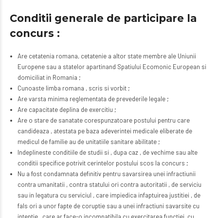
Conditii generale de participare la
concurs :
Are cetatenia romana, cetatenie a altor state membre ale Uniunii
Europene sau a statelor apartinand Spatiului Ecomonic European si
domiciliat in Romania ;
Cunoaste limba romana , scris si vorbit ;
Are varsta minima reglementata de prevederile legale ;
Are capacitate deplina de exercitiu ;
Are o stare de sanatate corespunzatoare postului pentru care
candideaza , atestata pe baza adeverintei medicale eliberate de
medicul de familie au de unitatiile sanitare abilitate ;
Indeplineste conditiile de studii si , dupa caz , de vechime sau alte
conditii specifice potrivit cerintelor postului scos la concurs ;
Nu a fost condamnata definitiv pentru savarsirea unei infractiunii
contra umanitatii , contra statului ori contra autoritatii , de serviciu
sau in legatura cu serviciul , care impiedica infaptuirea justitiei , de
fals ori a unor fapte de coruptie sau a unei infractiuni savarsite cu
intentie , care ar face-o incompatibila cu exercitarea functiei, cu