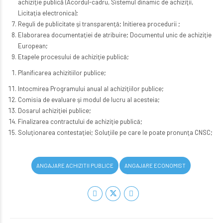
achiziţie publică (Acordul-cadru, Sistemul dinamic de achiziţii,
Licitaţia electronica);
Reguli de publicitate şi transparenţă; Initierea procedurii ;
Elaborarea documentaţiei de atribuire; Documentul unic de achiziţie
European;
Etapele procesului de achiziţie publică;
Planificarea achizitiilor publice;
Intocmirea Programului anual al achiziţiilor publice;
Comisia de evaluare şi modul de lucru al acesteia;
Dosarul achiziţiei publice;
Finalizarea contractului de achiziţie publică;
Soluţionarea contestaţiei; Soluţiile pe care le poate pronunţa CNSC;
ANGAJARE ACHIZITII PUBLICE
ANGAJARE ECONOMIST