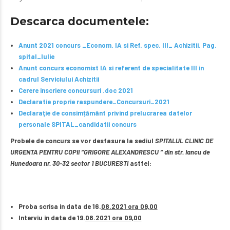
Descarca documentele:
Anunt 2021 concurs _Econom. IA si Ref. spec. III_ Achizitii. Pag.
spital_Iulie
Anunt concurs economist IA si referent de specialitate III in
cadrul Serviciului Achizitii
Cerere inscriere concursuri .doc 2021
Declaratie proprie raspundere_Concursuri_2021
Declaraţie de consimțământ privind prelucrarea datelor
personale SPITAL_candidatii concurs
Probele de concurs se vor desfasura la sediul
SPITALUL CLINIC DE
URGENTA PENTRU COPII “GRIGORE ALEXANDRESCU “ din str. Iancu de
Hunedoara nr. 30-32 sector 1 BUCURESTI
astfel:
Proba scrisa in data de 16.
08.2021 ora 09,00
Interviu in data de 19.
08.2021 ora 09,00