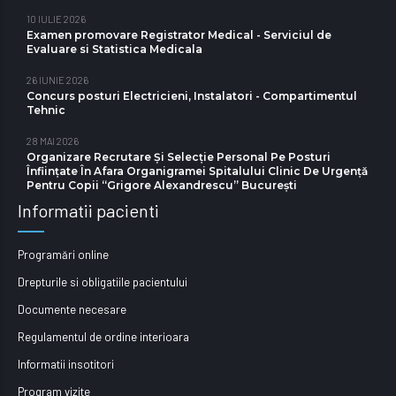
10 IULIE 2026
Examen promovare Registrator Medical - Serviciul de
Evaluare si Statistica Medicala
26 IUNIE 2026
Concurs posturi Electricieni, Instalatori - Compartimentul
Tehnic
28 MAI 2026
Organizare Recrutare Și Selecție Personal Pe Posturi
Înființate În Afara Organigramei Spitalului Clinic De Urgență
Pentru Copii “Grigore Alexandrescu” Bucureşti
Informatii pacienti
Programări online
Drepturile si obligatiile pacientului
Documente necesare
Regulamentul de ordine interioara
Informatii insotitori
Program vizite