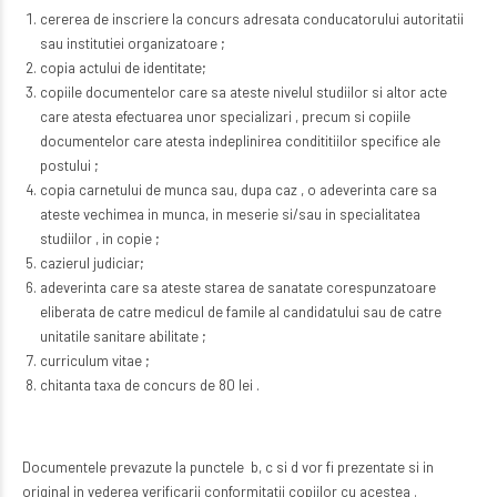
cererea de inscriere la concurs adresata conducatorului autoritatii
sau institutiei organizatoare ;
copia actului de identitate;
copiile documentelor care sa ateste nivelul studiilor si altor acte
care atesta efectuarea unor specializari , precum si copiile
documentelor care atesta indeplinirea condititiilor specifice ale
postului ;
copia carnetului de munca sau, dupa caz , o adeverinta care sa
ateste vechimea in munca, in meserie si/sau in specialitatea
studiilor , in copie ;
cazierul judiciar;
adeverinta care sa ateste starea de sanatate corespunzatoare
eliberata de catre medicul de famile al candidatului sau de catre
unitatile sanitare abilitate ;
curriculum vitae ;
chitanta taxa de concurs de 80 lei .
Documentele prevazute la punctele b, c si d vor fi prezentate si in
original in vederea verificarii conformitatii copiilor cu acestea .