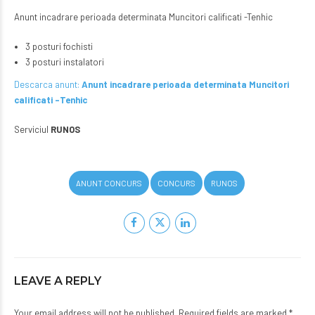
Anunt incadrare perioada determinata Muncitori calificati -Tenhic
3 posturi fochisti
3 posturi instalatori
Descarca anunt:
Anunt incadrare perioada determinata Muncitori
calificati -Tenhic
Serviciul
RUNOS
ANUNT CONCURS
CONCURS
RUNOS
LEAVE A REPLY
Your email address will not be published. Required fields are marked *