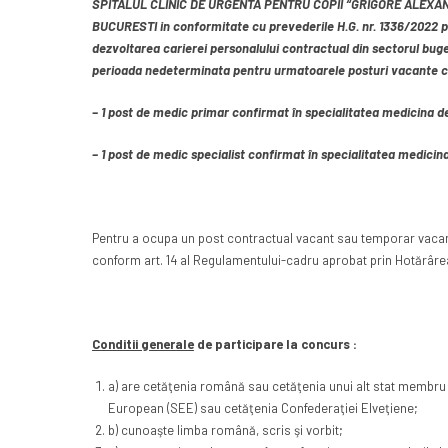
SPITALUL CLINIC DE URGENTA PENTRU COPII “GRIGORE ALEXANDRES
BUCURESTI in conformitate cu prevederile H.G. nr. 1336/2022 
dezvoltarea carierei personalului contractual din sectorul bug
perioada nedeterminata pentru urmatoarele posturi vacante c
– 1 post de medic primar confirmat în specialitatea medicina de
– 1 post de medic specialist confirmat în specialitatea medicin
Pentru a ocupa un post contractual vacant sau temporar vacant
conform art. 14 al Regulamentului-cadru aprobat prin Hotărâre
Conditii generale
de participare la concurs :
a) are cetăţenia română sau cetăţenia unui alt stat membru 
European (SEE) sau cetăţenia Confederaţiei Elveţiene;
b) cunoaşte limba română, scris şi vorbit;