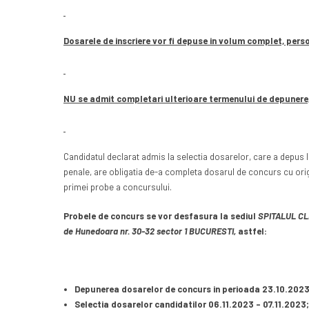
Dosarele de inscriere vor fi depuse in volum complet, perso
NU se admit completari ulterioare termenului de depunere,
Candidatul declarat admis la selectia dosarelor, care a depus 
penale, are obligatia de-a completa dosarul de concurs cu origin
primei probe a concursului.
Probele de concurs se vor desfasura la sediul
SPITALUL CL
de Hunedoara nr. 30-32 sector 1 BUCURESTI,
astfel:
Depunerea dosarelor de concurs in perioada 23.10.2023 
Selectia dosarelor candidatilor 06.11.2023 – 07.11.2023;