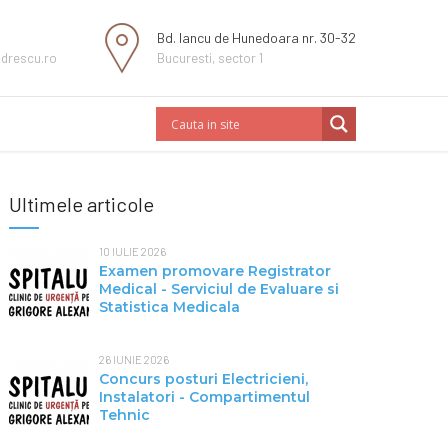
Bd. Iancu de Hunedoara nr. 30-32
ndrescu.ro
Bucuresti, sector 1
Ultimele articole
10 IULIE 2026
Examen promovare Registrator
Medical - Serviciul de Evaluare si
Statistica Medicala
26 IUNIE 2026
Concurs posturi Electricieni,
Instalatori - Compartimentul
Tehnic