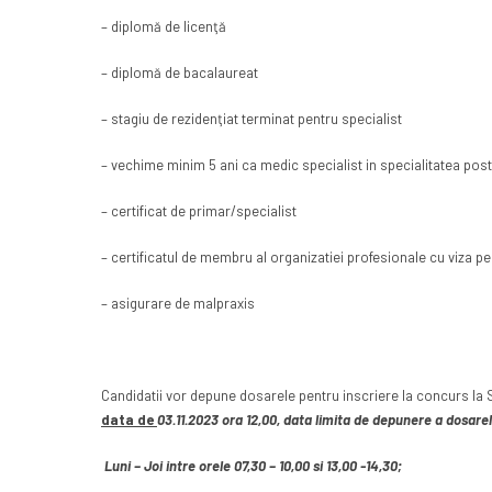
– diplomă de licenţă
– diplomă de bacalaureat
– stagiu de rezidenţiat terminat pentru specialist
– vechime minim 5 ani ca medic specialist in specialitatea post
– certificat de primar/specialist
– certificatul de membru al organizatiei profesionale cu viza pe
– asigurare de malpraxis
Candidatii vor depune dosarele pentru inscriere la concurs la Se
data de
03.11.2023 ora 12,00, data limita de depunere a dosarelor
Luni – Joi intre orele 07,30 – 10,00 si 13,00 -14,30;