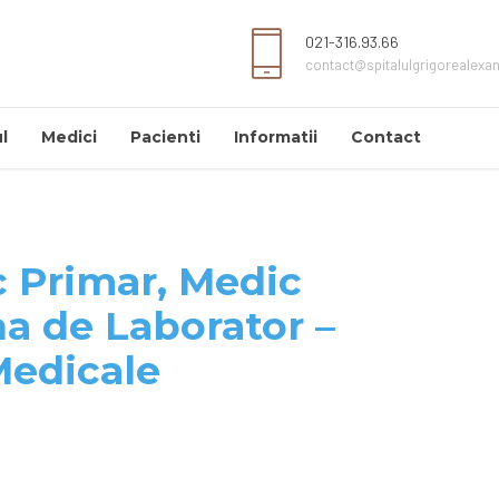
021-316.93.66
contact@spitalulgrigorealexa
l
Medici
Pacienti
Informatii
Contact
 Primar, Medic
na de Laborator –
Medicale