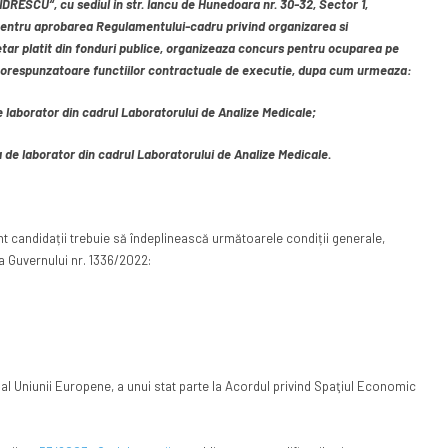
CU“, cu sediul in str. Iancu de Hunedoara nr. 30-32, Sector 1,
pentru aprobarea Regulamentului-cadru privind organizarea si
etar platit din fonduri publice, organizeaza concurs pentru ocuparea pe
orespunzatoare functiilor contractuale de executie, dupa cum urmeaza:
 laborator din cadrul Laboratorului de Analize Medicale;
a de laborator din cadrul Laboratorului de Analize Medicale.
 candidații trebuie să îndeplinească următoarele condiții generale,
a Guvernului nr. 1336/2022:
al Uniunii Europene, a unui stat parte la Acordul privind Spaţiul Economic