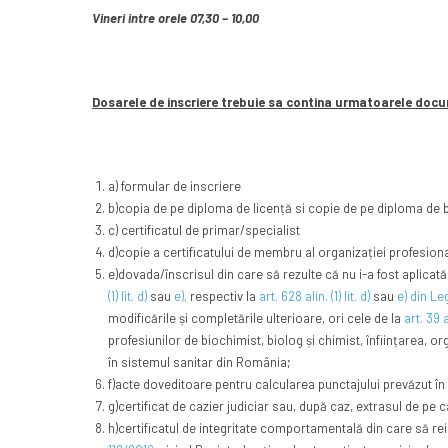
Vineri intre orele 07,30 – 10,00
Dosarele de inscriere trebuie sa contina urmatoarele doc
a) formular de inscriere
b)copia de pe diploma de licență si copie de pe diploma de 
c) certificatul de primar/specialist
d)copie a certificatului de membru al organizației profesiona
e)dovada/înscrisul din care să rezulte că nu i-a fost aplicat
(1) lit. d)
sau
e),
respectiv la
art. 628 alin. (1) lit. d)
sau
e) din L
modificările și completările ulterioare, ori cele de la
art. 39 al
profesiunilor de biochimist, biolog și chimist, înființarea, or
în sistemul sanitar din România;
f)acte doveditoare pentru calcularea punctajului prevăzut în
g)certificat de cazier judiciar sau, după caz, extrasul de pe ca
h)certificatul de integritate comportamentală din care să re