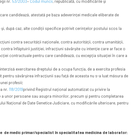
gii nr.
53/2003
–
Codul muncii
, republicată, cu modificările şi
care candidează, atestată pe baza adeverinţei medicale eliberate de
 şi, după caz, alte condiţii specifice potrivit cerinţelor postului scos la
cţiuni contra securităţii naţionale, contra autorităţii, contra umanităţii,
contra înfăptuirii justiţiei, infracţiuni săvârşite cu intenţie care ar face o
ţiei contractuale pentru care candidează, cu excepţia situaţiei în care a
terzisă exercitarea dreptului de a ocupa funcţia, de a exercita profesia
it pentru săvârşirea infracţiunii sau faţă de aceasta nu s-a luat măsura de
 unei profesii;
ea nr.
118/2019
privind Registrul naţional automatizat cu privire la
re a unor persoane sau asupra minorilor, precum şi pentru completarea
lui Naţional de Date Genetice Judiciare, cu modificările ulterioare, pentru
e de medic primar/specialist în specialitatea medicina de laborator: