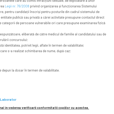
 persoanele care au comis infracțiuni sexuale, de exploatare a unor
area
Legii nr. 76/2008
privind organizarea și funcționarea Sistemului
re, pentru candidații înscriși pentru posturile din cadrul sistemului de
entitate publică sau privată a cărei activitate presupune contactul direct
lte categorii de persoane vulnerabile ori care presupune examinarea fizică
espunzătoare, eliberată de către medicul de familie al candidatului sau de
erulării concursului;
 identitatea, potrivit legii, aflate în termen de valabilitate;
n care s-a realizat schimbarea de nume, după caz;
 se depun la dosar în termen de valabilitate.
e Laborator
nal in vederea verificarii conformitatii copiilor cu acestea.