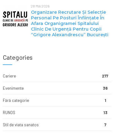
28 MAI 2026
Organizare Recrutare Și Selecție
Personal Pe Posturi Înființate În
Afara Organigramei Spitalului
Clinic De Urgență Pentru Copii
“Grigore Alexandrescu” Bucureşti
Categories
Cariere
277
Evenimente
36
Fără categorie
1
RUNOS
13
Stil de viata sanatos
7