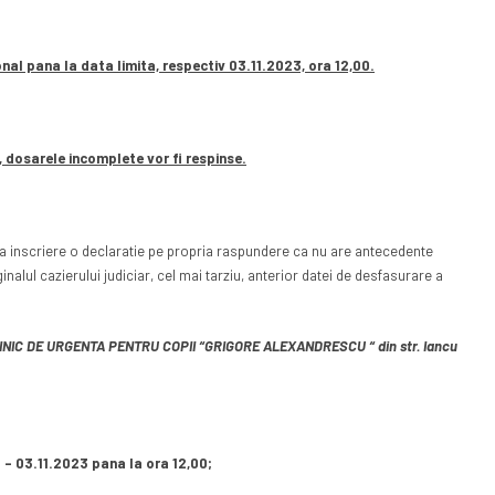
nal pana la data limita, respectiv 03.11.2023, ora 12,00.
 dosarele incomplete vor fi respinse.
la inscriere o declaratie pe propria raspundere ca nu are antecedente
alul cazierului judiciar, cel mai tarziu, anterior datei de desfasurare a
INIC DE URGENTA PENTRU COPII “GRIGORE ALEXANDRESCU “ din str. Iancu
– 03.11.2023 pana la ora 12,00;