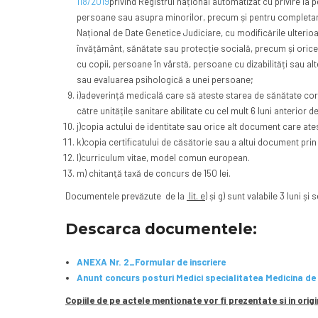
118/2019
privind Registrul național automatizat cu privire la
persoane sau asupra minorilor, precum și pentru complet
Național de Date Genetice Judiciare, cu modificările ulterioa
învățământ, sănătate sau protecție socială, precum și orice 
cu copii, persoane în vârstă, persoane cu dizabilități sau a
sau evaluarea psihologică a unei persoane;
i)adeverință medicală care să ateste starea de sănătate cor
către unitățile sanitare abilitate cu cel mult 6 luni anterior d
j)copia actului de identitate sau orice alt document care atestă
k)copia certificatului de căsătorie sau a altui document pri
l)curriculum vitae, model comun european.
m) chitanţă taxă de concurs de 150 lei.
Documentele prevăzute de la
lit. e)
și g) sunt valabile 3 luni și
Descarca documentele:
ANEXA Nr. 2_Formular de inscriere
Anunt concurs posturi Medici specialitatea Medicina d
Copiile de pe actele mentionate vor fi prezentate si in origi