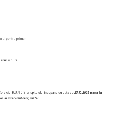
ului pentru primar
 anul în curs
rviciul R.U.N.O.S. al spitalului incepand cu data de
23.10.2023
pana la
, in intervalul orar, astfel: