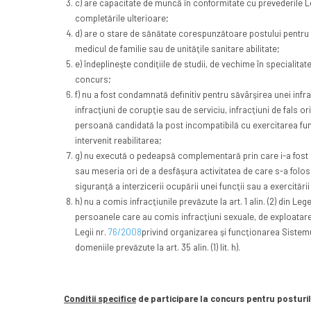
c) are capacitate de muncă în conformitate cu prevederile Le
completările ulterioare;
d) are o stare de sănătate corespunzătoare postului pentru 
medicul de familie sau de unităţile sanitare abilitate;
e) îndeplineşte condiţiile de studii, de vechime în specialitate
concurs;
f) nu a fost condamnată definitiv pentru săvârşirea unei infra
infracţiuni de corupţie sau de serviciu, infracţiuni de fals ori 
persoană candidată la post incompatibilă cu exercitarea func
intervenit reabilitarea;
g) nu execută o pedeapsă complementară prin care i-a fost in
sau meseria ori de a desfăşura activitatea de care s-a folos
siguranţă a interzicerii ocupării unei funcţii sau a exercitării
h) nu a comis infracţiunile prevăzute la art. 1 alin. (2) din Leg
persoanele care au comis infracţiuni sexuale, de exploata
Legii nr.
76/2008
privind organizarea şi funcţionarea Sistemu
domeniile prevăzute la art. 35 alin. (1) lit. h).
Conditii specifice
de participare la concurs pentru posturil