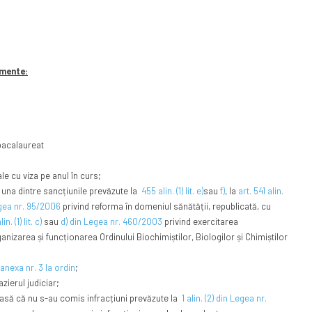
umente:
bacalaureat
le cu viza pe anul în curs;
ă una dintre sancțiunile prevăzute la
455 alin. (1) lit. e)
sau
f)
, la
art. 541 alin.
egea nr. 95/2006
privind reforma în domeniul sănătății, republicată, cu
in. (1) lit. c)
sau
d) din Legea nr. 460/2003
privind exercitarea
ganizarea și funcționarea Ordinului Biochimiștilor, Biologilor și Chimiștilor
anexa nr. 3 la ordin
;
zierul judiciar;
iasă că nu s-au comis infracțiuni prevăzute la
1 alin. (2) din Legea nr.