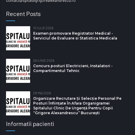
contact@spitalulgrigorealexandrescu.ro
Recent Posts
10 IULIE 2026
Examen promovare Registrator Medical -
Serviciul de Evaluare si Statistica Medicala
26 IUNIE 2026
Concurs posturi Electricieni, Instalatori -
Compartimentul Tehnic
28 MAI 2026
Organizare Recrutare Și Selecție Personal Pe
Posturi Înființate În Afara Organigramei
Spitalului Clinic De Urgență Pentru Copii
“Grigore Alexandrescu” Bucureşti
Informatii pacienti