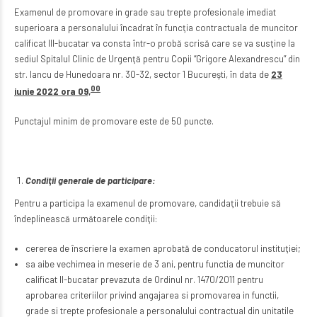
Examenul de promovare in grade sau trepte profesionale imediat
superioara a personalului încadrat în funcţia contractuala de muncitor
calificat III-bucatar va consta într-o probă scrisă care se va susţine la
sediul Spitalul Clinic de Urgenţă pentru Copii “Grigore Alexandrescu” din
str. Iancu de Hunedoara nr. 30-32, sector 1 Bucureşti, în data de
23
00
iunie 2022 ora 09,
Punctajul minim de promovare este de 50 puncte.
Condiţii generale de participare:
Pentru a participa la examenul de promovare, candidaţii trebuie să
îndeplinească următoarele condiţii:
cererea de înscriere la examen aprobată de conducatorul instituţiei;
sa aibe vechimea in meserie de 3 ani, pentru functia de muncitor
calificat II-bucatar prevazuta de Ordinul nr. 1470/2011 pentru
aprobarea criteriilor privind angajarea si promovarea in functii,
grade si trepte profesionale a personalului contractual din unitatile