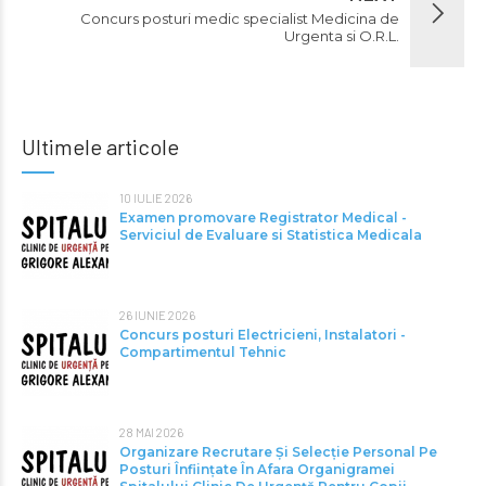
Concurs posturi medic specialist Medicina de
Urgenta si O.R.L.
Ultimele articole
10 IULIE 2026
Examen promovare Registrator Medical -
Serviciul de Evaluare si Statistica Medicala
26 IUNIE 2026
Concurs posturi Electricieni, Instalatori -
Compartimentul Tehnic
28 MAI 2026
Organizare Recrutare Și Selecție Personal Pe
Posturi Înființate În Afara Organigramei