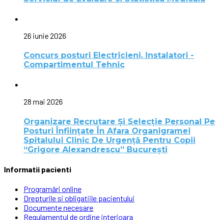
26 iunie 2026
Concurs posturi Electricieni, Instalatori -
Compartimentul Tehnic
28 mai 2026
Organizare Recrutare Și Selecție Personal Pe
Posturi Înființate În Afara Organigramei
Spitalului Clinic De Urgență Pentru Copii
“Grigore Alexandrescu” Bucureşti
Informatii pacienti
Programări online
Drepturile si obligatiile pacientului
Documente necesare
Regulamentul de ordine interioara