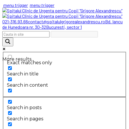
menu trigger
menu trigger
021-316.93.66
contact@spitalulgrigorealexandrescu.ro
Bd. Iancu
de Hunedoara nr. 30-32
Bucuresti, sector 1
More results...
Exact matches only
Search in title
Search in content
Search in posts
Search in pages