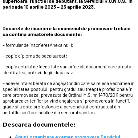
superioara, functiei de debutant, la Serviciul R.U.N.O.S., in
perioada 10 aprilie 2023 – 25 aprilie 2023.
Dosarele de inscriere la examenul de promovare trebuie
sa contina urmatorele documente:
– formular de inscriere (Anexa nr. I);
– copie diploma de bacalaureat;
– copia actului de identitate sau orice alt document care atesta
identitatea, potrivit legii, dupa caz;
– adeverinta eliberata de angajator din care sa reiesa vechimea in
specialitatea postului, pentru gradul sau treapta profesionala in
care promoveaza, prevazuta de Ordinul M.S. nr. 1470/2011 pentru
aprobarea criteriilor privind angajarea si promovarea in functii,
grade si trepte profesionale a personalului contractual din
unitatile sanitare publice din sectorul sanitar;
Descarca documentele:
Anunt organizare examen promovare Serviciul