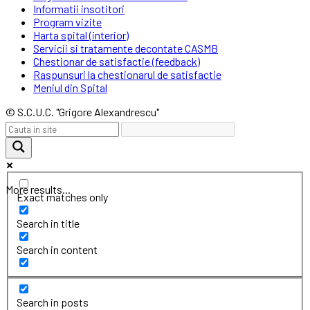
Informatii insotitori
Program vizite
Harta spital (interior)
Servicii si tratamente decontate CASMB
Chestionar de satisfactie (feedback)
Raspunsuri la chestionarul de satisfactie
Meniul din Spital
© S.C.U.C. "Grigore Alexandrescu"
More results...
Exact matches only
Search in title
Search in content
Search in posts