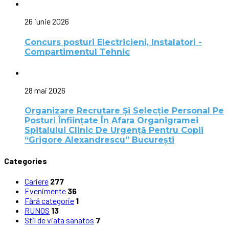
26 iunie 2026
Concurs posturi Electricieni, Instalatori -
Compartimentul Tehnic
28 mai 2026
Organizare Recrutare Și Selecție Personal Pe
Posturi Înființate În Afara Organigramei
Spitalului Clinic De Urgență Pentru Copii
“Grigore Alexandrescu” Bucureşti
Categories
Cariere
277
Evenimente
36
Fără categorie
1
RUNOS
13
Stil de viata sanatos
7