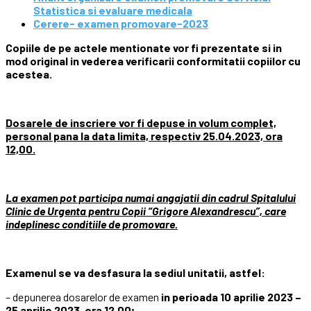
Statistica si evaluare medicala
Cerere- examen promovare-2023
Copiile de pe actele mentionate vor fi prezentate si in
mod original in vederea verificarii conformitatii copiilor cu
acestea.
Dosarele de inscriere vor fi depuse in volum complet,
personal pana la data limita, respectiv 25.04.2023, ora
12,00.
La examen pot participa numai angajatii din cadrul Spitalului
Clinic de Urgenta pentru Copii “Grigore Alexandrescu”, care
indeplinesc conditiile de promovare.
Examenul se va desfasura la sediul unitatii, astfel:
– depunerea dosarelor de examen
in perioada 10 aprilie 2023 –
25 aprilie 2023, ora 12,00;